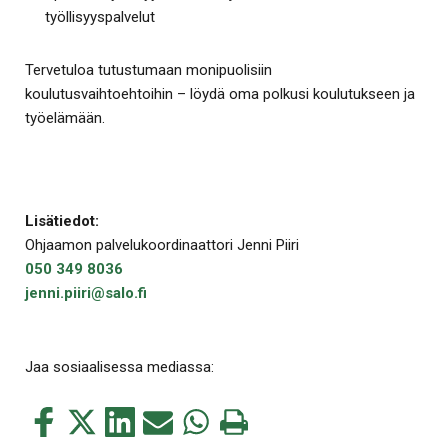
työllisyyspalvelut
Tervetuloa tutustumaan monipuolisiin
koulutusvaihtoehtoihin – löydä oma polkusi koulutukseen ja
työelämään.
Lisätiedot:
Ohjaamon palvelukoordinaattori Jenni Piiri
050 349 8036
jenni.piiri@salo.fi
Jaa sosiaalisessa mediassa:
Jaa
Jaa
Jaa
Jaa
Jaa
Tulosta
tämä
tämä
tämä
tämä
tämä
tämä