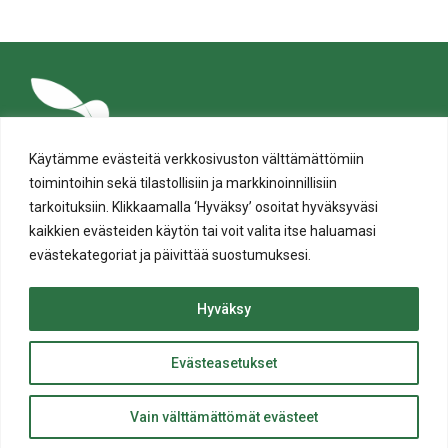
Facebookissa
Twitterissä
LinkedIn:ssä
sähköpostitse
WhatsApp:ssa
sivu
Käytämme evästeitä verkkosivuston välttämättömiin
toimintoihin sekä tilastollisiin ja markkinoinnillisiin
tarkoituksiin. Klikkaamalla ‘Hyväksy’ osoitat hyväksyväsi
kaikkien evästeiden käytön tai voit valita itse haluamasi
evästekategoriat ja päivittää suostumuksesi.
Tietosuoja
Evästeiden käyttö
Hyväksy
Saavutettavuusseloste
Evästeasetukset
ylös
© Salon kaupunki 2020 • All rights reserved.
Takaisin
Website crafted by
Evermade
.
Vain välttämättömät evästeet