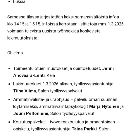
Luksia
Samassa tilassa järjestetään kaksi samansisältöistä infoa
klo 14.15 ja 15.15. Infoissa kerrotaan lisätietoja mm. 1.3.2026
voimaan tulevista uusista työnhakijaa koskevista
lakimuutoksista.
Ohjelma:
Toimeentulotuen muutokset ja opintoetuudet,
Jenni
Ahovaara-Lehti
, Kela
Lakimuutokset 1.3.2026 alkaen, työllisyysasiantuntija
Tiina Viima
, Salon työllisyyspalvelut
Ammatinvalinta- ja uraohjaus – palvelu oman suunnan
löytämiseksi, ammatinvalintapsykologit
Marja Hytönen
ja
Jouni Peltoniemi
, Salon työllisyyspalvelut
Koulutuspalvelut – työvoimakoulutus ja omaehtoinen
opiskelu, työllisyysasiantuntija
Taina Parkki
, Salon