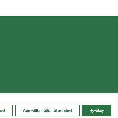
© Salon kaupunki 2020 • All rights reserved.
Website crafted by
Evermade
.
ylös
set
Vain välttämättömät evästeet
Hyväksy
Takaisin