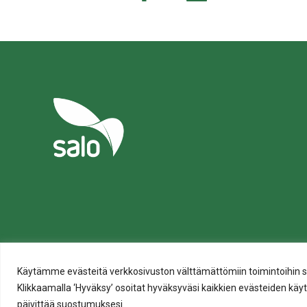
tämä
tämä
tämä
tämä
tämä
tämä
Facebookissa
Twitterissä
LinkedIn:ssä
sähköpostitse
WhatsApp:s
sivu
Tietosuoja
Evästeiden käyttö
Käytämme evästeitä verkkosivuston välttämättömiin toimintoihin sekä t
Saavutettavuusseloste
Klikkaamalla ‘Hyväksy’ osoitat hyväksyväsi kaikkien evästeiden käytö
päivittää suostumuksesi.