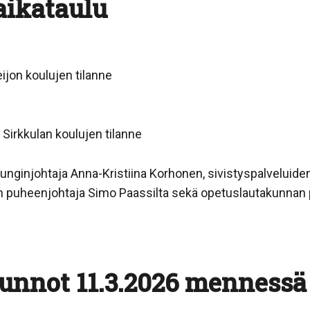
aikataulu
ijon koulujen tilanne
Sirkkulan koulujen tilanne
punginjohtaja Anna-Kristiina Korhonen, sivistyspalveluiden
sen puheenjohtaja Simo Paassilta sekä opetuslautakunnan
usunnot 11.3.2026 mennessä