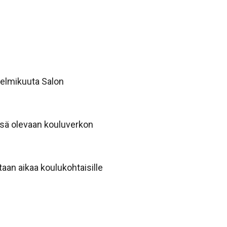
 helmikuuta Salon
issä olevaan kouluverkon
aan aikaa koulukohtaisille