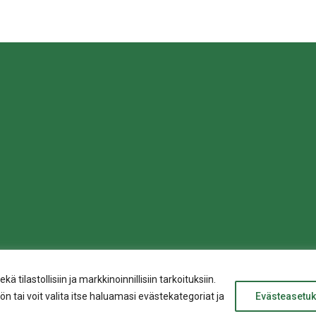
sa
ilastollisiin ja markkinoinnillisiin tarkoituksiin.
n tai voit valita itse haluamasi evästekategoriat ja
Evästeasetuk