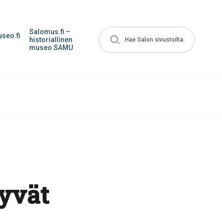
Salomus.fi –
seo.fi
historiallinen
Hae Salon sivustoilta
museo SAMU
tyvät