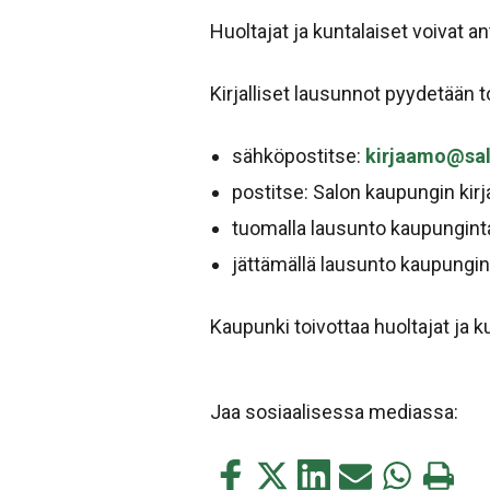
Huoltajat ja kuntalaiset voivat 
Kirjalliset lausunnot pyydetään
sähköpostitse:
kirjaamo@sal
postitse: Salon kaupungin kir
tuomalla lausunto kaupungint
jättämällä lausunto kaupungin
Kaupunki toivottaa huoltajat ja 
Jaa sosiaalisessa mediassa:
Jaa
Jaa
Jaa
Jaa
Jaa
Tulosta