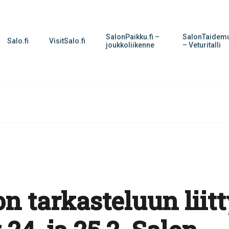
SalonPaikku.fi –
SalonTaidemu
Salo.fi
VisitSalo.fi
joukkoliikenne
– Veturitalli
n tarkasteluun liit