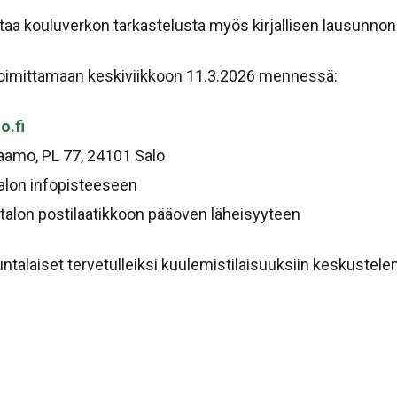
antaa kouluverkon tarkastelusta myös kirjallisen lausunnon
 toimittamaan keskiviikkoon 11.3.2026 mennessä:
o.fi
jaamo, PL 77, 24101 Salo
alon infopisteeseen
talon postilaatikkoon pääoven läheisyyteen
kuntalaiset tervetulleiksi kuulemistilaisuuksiin keskustel