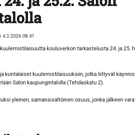
24. ja 25.2. Salon
alolla
ty 4.3.2026 08:41
 kuulemistilaisuutta kouluverkon tarkastelusta 24. ja 25.
a kuntalaiset kuulemistilaisuuksiin, jotka liittyvät käynn
tetään Salon kaupungintalolla (Tehdaskatu 2).
ksi yleinen, samansisältöinen osuus, jonka jälkeen varat