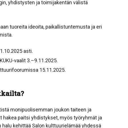
n, yhdistysten ja toimijakentän välistä
n tuoreita ideoita, paikallistuntemusta ja eri
mista.
1.10.2025 asti.
KUKU-vaalit 3.–9.11.2025.
lttuurifoorumissa 15.11.2025.
kailta?
ntistä monipuolisemman joukon taiteen ja
at hakea paitsi yhdistykset, myös työryhmät ja
on halu kehittää Salon kulttuurielämää yhdessä