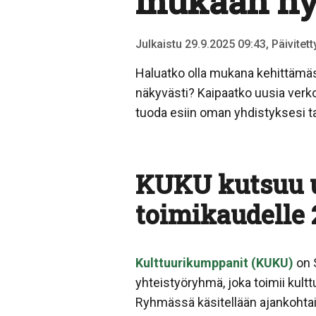
mukaan ny
Julkaistu 29.9.2025 09:43, Päivitet
Haluatko olla mukana kehittämäss
näkyvästi? Kaipaatko uusia verko
tuoda esiin oman yhdistyksesi ta
KUKU kutsuu u
toimikaudelle
Kulttuurikumppanit (KUKU)
on S
yhteistyöryhmä, joka toimii kult
Ryhmässä käsitellään ajankohtais