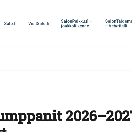
SalonPaikku.fi –
SalonTaidemu
Salo.fi
VisitSalo.fi
joukkoliikenne
– Veturitalli
umppanit 2026–2027