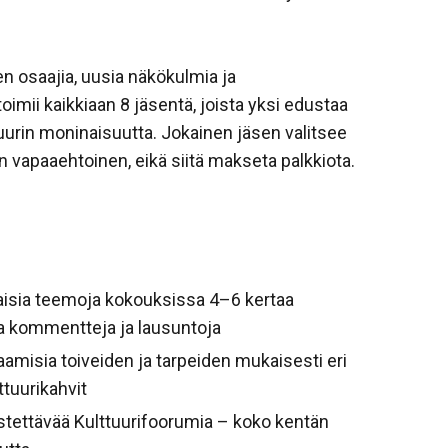
en osaajia, uusia näkökulmia ja
imii kaikkiaan 8 jäsentä, joista yksi edustaa
ttuurin moninaisuutta. Jokainen jäsen valitsee
n vapaaehtoinen, eikä siitä makseta palkkiota.
taisia teemoja kokouksissa 4–6 kertaa
sa kommentteja ja lausuntoja
aamisia toiveiden ja tarpeiden mukaisesti eri
lttuurikahvit
stettävää Kulttuurifoorumia – koko kentän