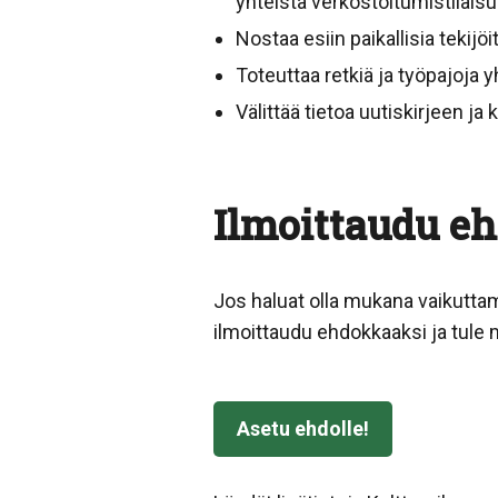
yhteistä verkostoitumistilaisu
Nostaa esiin paikallisia tekijö
Toteuttaa retkiä ja työpajoja 
Välittää tietoa uutiskirjeen j
Ilmoittaudu e
Jos haluat olla mukana vaikutt
ilmoittaudu ehdokkaaksi ja tule
Asetu ehdolle!