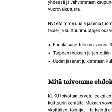
yhdessä ja vahvistetaan kaupungi
vuorovaikutusta.
Nyt etsimme uusia jäseniä tuomaa
taide- ja kulttuurimuotojen osaa
Ehdokasasettelu on avoinna 3
Tarpeen mukaan järjestetään 
Uudet jäsenet julkistetaan Ku
Mitä toivomme ehdok
KUKU toivottaa tervetulleeksi e
kulttuurin kentältä. Mukaan voiv
yksittäiset toimijat – tärkeintä 