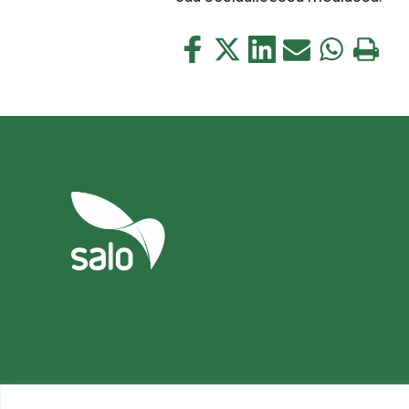
Jaa
Jaa
Jaa
Jaa
Jaa
Tulosta
tämä
tämä
tämä
tämä
tämä
tämä
Facebookissa
Twitterissä
LinkedIn:ssä
sähköpostitse
WhatsApp:s
sivu
Tietosuoja