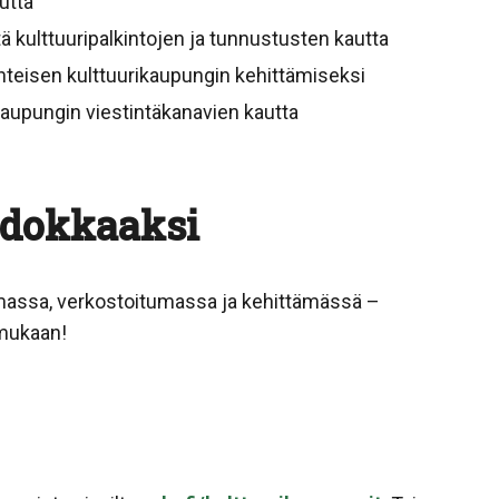
utta
itä kulttuuripalkintojen ja tunnustusten kautta
yhteisen kulttuurikaupungin kehittämiseksi
a kaupungin viestintäkanavien kautta
hdokkaaksi
amassa, verkostoitumassa ja kehittämässä –
 mukaan!