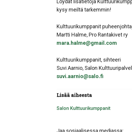
Löydät lisätietoja Kulttuurikump
kysy meiltä tarkemmin!
Kulttuurikumppanit puheenjohta
Martti Halme, Pro Rantakivet ry
mara.halme@gmail.com
Kulttuurikumppanit, sihteeri
Suvi Aarnio, Salon Kulttuuripalve
suvi.aarnio@salo.fi
Lisää aiheesta
Salon Kulttuurikumppanit
Jaa sosiaalisessa mediassa: