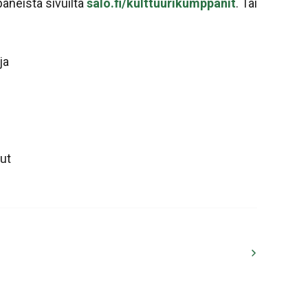
paneista sivuilta
salo.fi/kulttuurikumppanit
. Tai
ja
lut