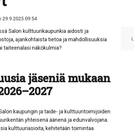
t
ty 29.9.2025 09:54
ä Salon kulttuurikaupunkia aidosti ja
stoja, ajankohtaista tietoa ja mahdollisuuksia
L
i taiteenalasi näkökulmia?
usia jäseniä mukaan
 2026–2027
alon kaupungin ja taide- ja kulttuuritoimijoiden
tuurikentän yhteisenä äänenä ja edunvalvojana.
ia kulttuuriasioita, kehitetään toimintaa