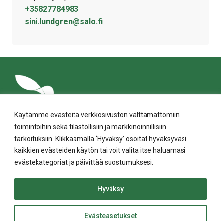
+35827784983
sini.lundgren@salo.fi
Käytämme evästeitä verkkosivuston välttämättömiin
toimintoihin sekä tilastollisiin ja markkinoinnillisiin
tarkoituksiin. Klikkaamalla ‘Hyväksy’ osoitat hyväksyväsi
kaikkien evästeiden käytön tai voit valita itse haluamasi
evästekategoriat ja päivittää suostumuksesi.
Tietosuoja
Evästeiden käyttö
Hyväksy
Saavutettavuusseloste
Evästeasetukset