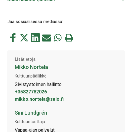
Jaa sosiaalisessa mediassa:
Jaa
Jaa
Jaa
Jaa
Jaa
Tulosta
tämä
tämä
tämä
tämä
tämä
tämä
Facebookissa
Twitterissä
LinkedIn:ssä
sähköpostitse
WhatsApp:ssa
sivu
Lisätietoja
Mikko Nortela
Kulttuuripäällikkö
Sivistystoimen hallinto
+35827782026
mikko.nortela@salo.fi
Sini Lundgrén
Kulttuurituottaja
Vapaa-ajan palvelut