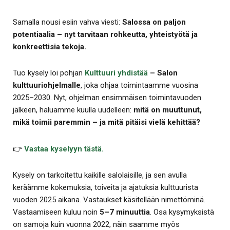
Samalla nousi esiin vahva viesti:
Salossa on paljon
potentiaalia – nyt tarvitaan rohkeutta, yhteistyötä ja
konkreettisia tekoja.
Tuo kysely loi pohjan
Kulttuuri yhdistää
– Salon
kulttuuriohjelmalle
, joka ohjaa toimintaamme vuosina
2025–2030. Nyt, ohjelman ensimmäisen toimintavuoden
jälkeen, haluamme kuulla uudelleen:
mitä on muuttunut,
mikä toimii paremmin – ja mitä pitäisi vielä kehittää?
👉
Vastaa kyselyyn tästä.
Kysely on tarkoitettu kaikille salolaisille, ja sen avulla
keräämme kokemuksia, toiveita ja ajatuksia kulttuurista
vuoden 2025 aikana. Vastaukset käsitellään nimettöminä.
Vastaamiseen kuluu noin
5–7 minuuttia
. Osa kysymyksistä
on samoja kuin vuonna 2022, näin saamme myös