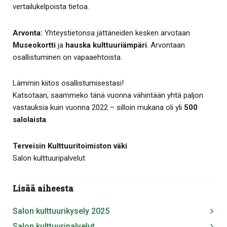
vertailukelpoista tietoa.
Arvonta:
Yhteystietonsa jättäneiden kesken arvotaan
Museokortti
ja
hauska kulttuuriämpäri
. Arvontaan
osallistuminen on vapaaehtoista.
Lämmin kiitos osallistumisestasi!
Katsotaan, saammeko tänä vuonna vähintään yhtä paljon
vastauksia kuin vuonna 2022 – silloin mukana oli yli
500
salolaista
.
Terveisin Kulttuuritoimiston väki
Salon kulttuuripalvelut
Lisää aiheesta
Salon kulttuurikysely 2025
Salon kulttuuripalvelut