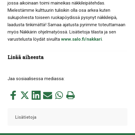
jossa aikoinaan toimi maineikas näkkileipätehdas.
Mielestämme kulttuurin tulisikin olla osa arkea kuten
sukupolvesta toiseen ruokapöydissä pysynyt näkkileipä,
laadusta tinkimättä! Samaa ajatusta pyrimme toteuttamaan
myös Näkkärin ohjelmatyössä. Lisätietoja tilasta ja sen
varustelusta löydät sivuilta
www.salo.fi/nakkari
.
Lisää aiheesta
Jaa sosiaalisessa mediassa:
Jaa
Jaa
Jaa
Jaa
Jaa
Tulosta
tämä
tämä
tämä
tämä
tämä
tämä
Facebookissa
Twitterissä
LinkedIn:ssä
sähköpostitse
WhatsApp:ssa
sivu
Lisätietoja