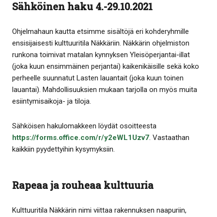
Sähköinen haku 4.-29.10.2021
Ohjelmahaun kautta etsimme sisältöjä eri kohderyhmille
ensisijaisesti kulttuuritila Näkkäriin. Näkkärin ohjelmiston
runkona toimivat matalan kynnyksen Yleisöperjantai-illat
(joka kuun ensimmäinen perjantai) kaikenikäisille sekä koko
perheelle suunnatut Lasten lauantait (joka kuun toinen
lauantai). Mahdollisuuksien mukaan tarjolla on myös muita
esiintymisaikoja- ja tiloja.
Sähköisen hakulomakkeen löydät osoitteesta
https://forms.office.com/r/y2eWL1Uzv7
. Vastaathan
kaikkiin pyydettyihin kysymyksiin.
Rapeaa ja rouheaa kulttuuria
Kulttuuritila Näkkärin nimi viittaa rakennuksen naapuriin,