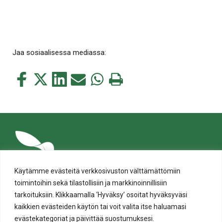
Jaa sosiaalisessa mediassa:
Jaa
Jaa
Jaa
Jaa
Jaa
Tulosta
tämä
tämä
tämä
tämä
tämä
tämä
Facebookissa
Twitterissä
LinkedIn:ssä
sähköpostitse
WhatsApp:ssa
sivu
Käytämme evästeitä verkkosivuston välttämättömiin
toimintoihin sekä tilastollisiin ja markkinoinnillisiin
tarkoituksiin. Klikkaamalla ‘Hyväksy’ osoitat hyväksyväsi
kaikkien evästeiden käytön tai voit valita itse haluamasi
evästekategoriat ja päivittää suostumuksesi.