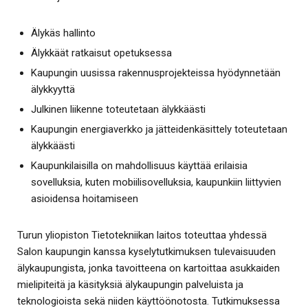
Älykäs hallinto
Älykkäät ratkaisut opetuksessa
Kaupungin uusissa rakennusprojekteissa hyödynnetään
älykkyyttä
Julkinen liikenne toteutetaan älykkäästi
Kaupungin energiaverkko ja jätteidenkäsittely toteutetaan
älykkäästi
Kaupunkilaisilla on mahdollisuus käyttää erilaisia
sovelluksia, kuten mobiilisovelluksia, kaupunkiin liittyvien
asioidensa hoitamiseen
Turun yliopiston Tietotekniikan laitos toteuttaa yhdessä
Salon kaupungin kanssa kyselytutkimuksen tulevaisuuden
älykaupungista, jonka tavoitteena on kartoittaa asukkaiden
mielipiteitä ja käsityksiä älykaupungin palveluista ja
teknologioista sekä niiden käyttöönotosta. Tutkimuksessa