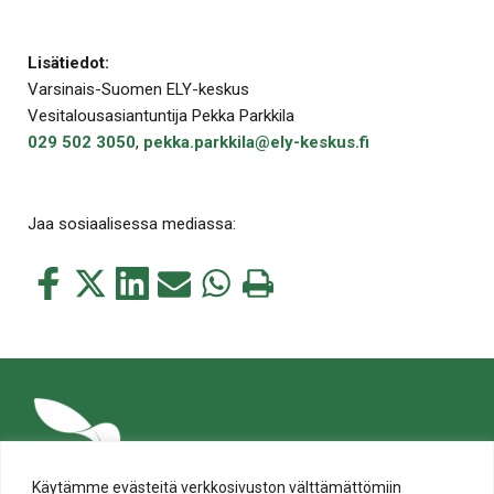
Lisätiedot:
Varsinais-Suomen ELY-keskus
Vesitalousasiantuntija Pekka Parkkila
029 502 3050
,
pekka.parkkila@ely-keskus.fi
Jaa sosiaalisessa mediassa:
Jaa
Jaa
Jaa
Jaa
Jaa
Tulosta
tämä
tämä
tämä
tämä
tämä
tämä
Facebookissa
Twitterissä
LinkedIn:ssä
sähköpostitse
WhatsApp:ssa
sivu
Käytämme evästeitä verkkosivuston välttämättömiin