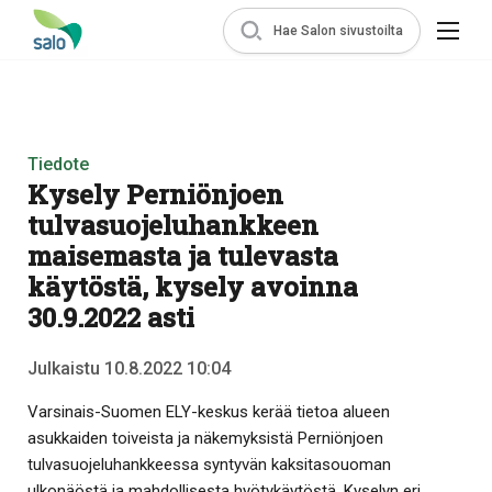
Hae Salon sivustoilta
Tiedote
Kysely Perniönjoen
tulvasuojeluhankkeen
maisemasta ja tulevasta
käytöstä, kysely avoinna
30.9.2022 asti
Julkaistu 10.8.2022 10:04
Varsinais-Suomen ELY-keskus kerää tietoa alueen
asukkaiden toiveista ja näkemyksistä Perniönjoen
tulvasuojeluhankkeessa syntyvän kaksitasouoman
ulkonäöstä ja mahdollisesta hyötykäytöstä. Kyselyn eri