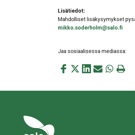
Lisätiedot:
Mahdolliset lisäkysymykset pysäk
mikko.soderholm@salo.fi
Jaa sosiaalisessa mediassa:
Jaa
Jaa
Jaa
Jaa
Jaa
Tulosta
tämä
tämä
tämä
tämä
tämä
tämä
Facebookissa
Twitterissä
LinkedIn:ssä
sähköpostitse
WhatsApp:s
sivu