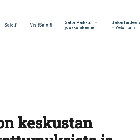
SalonPaikku.fi –
SalonTaidemu
Salo.fi
VisitSalo.fi
joukkoliikenne
– Veturitalli
on keskustan