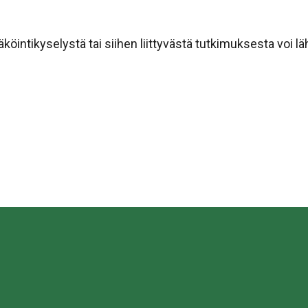
öintikyselystä tai siihen liittyvästä tutkimuksesta voi l
sa