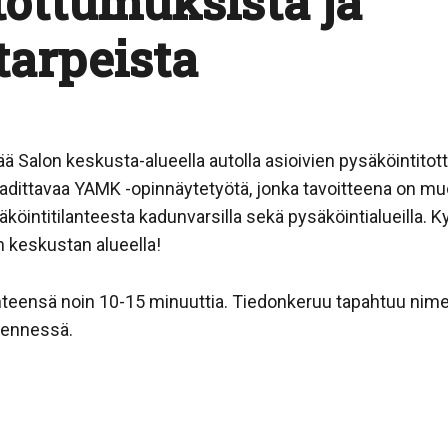
tottumuksista ja
tarpeista
ä Salon keskusta-alueella autolla asioivien pysäköintitot
laadittavaa YAMK -opinnäytetyötä, jonka tavoitteena on 
öintitilanteesta kadunvarsilla sekä pysäköintialueilla. K
 keskustan alueella!
teensä noin 10-15 minuuttia. Tiedonkeruu tapahtuu nim
mennessä.