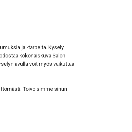
tumuksia ja -tarpeita. Kysely
muodostaa kokonaiskuva Salon
yselyn avulla voit myös vaikuttaa
ettömästi. Toivoisimme sinun