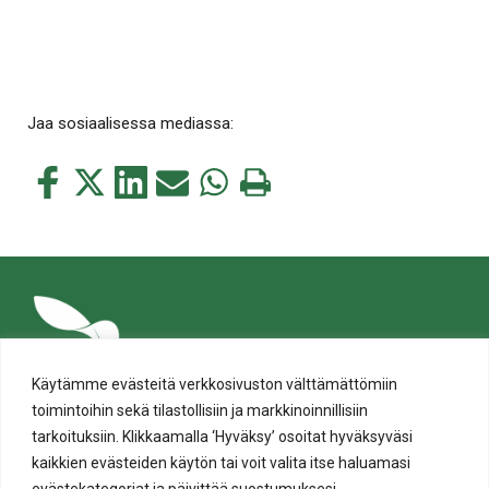
Jaa sosiaalisessa mediassa:
Jaa
Jaa
Jaa
Jaa
Jaa
Tulosta
tämä
tämä
tämä
tämä
tämä
tämä
Facebookissa
Twitterissä
LinkedIn:ssä
sähköpostitse
WhatsApp:ssa
sivu
Käytämme evästeitä verkkosivuston välttämättömiin
toimintoihin sekä tilastollisiin ja markkinoinnillisiin
tarkoituksiin. Klikkaamalla ‘Hyväksy’ osoitat hyväksyväsi
kaikkien evästeiden käytön tai voit valita itse haluamasi
evästekategoriat ja päivittää suostumuksesi.