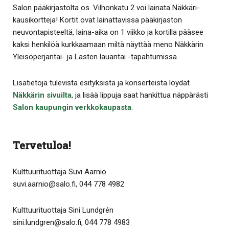
Salon pääkirjastolta os. Vilhonkatu 2 voi lainata Näkkäri-
kausikortteja! Kortit ovat lainattavissa pääkirjaston
neuvontapisteeltä, laina-aika on 1 viikko ja kortilla pääsee
kaksi henkilöä kurkkaamaan miltä näyttää meno Näkkärin
Yleisöperjantai- ja Lasten lauantai -tapahtumissa.
Lisätietoja tulevista esityksistä ja konserteista löydät
Näkkärin sivuilta
, ja lisää lippuja saat hankittua näppärästi
Salon kaupungin verkkokaupasta
.
Tervetuloa!
Kulttuurituottaja Suvi Aarnio
suvi.aarnio@salo.fi, 044 778 4982
Kulttuurituottaja Sini Lundgrén
sini.lundgren@salo.fi, 044 778 4983