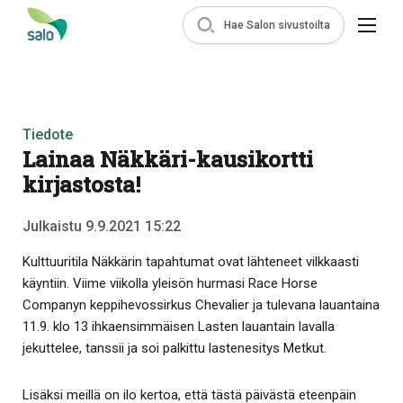
Hae Salon sivustoilta
Tiedote
Lainaa Näkkäri-kausikortti
kirjastosta!
Julkaistu 9.9.2021 15:22
Kulttuuritila Näkkärin tapahtumat ovat lähteneet vilkkaasti
käyntiin. Viime viikolla yleisön hurmasi Race Horse
Companyn keppihevossirkus Chevalier ja tulevana lauantaina
11.9. klo 13 ihkaensimmäisen Lasten lauantain lavalla
jekuttelee, tanssii ja soi palkittu lastenesitys Metkut.
Lisäksi meillä on ilo kertoa, että tästä päivästä eteenpäin