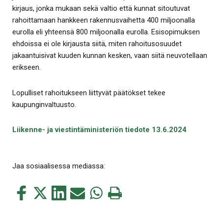
kirjaus, jonka mukaan sekä valtio että kunnat sitoutuvat
rahoittamaan hankkeen rakennusvaihetta 400 miljoonalla
eurolla eli yhteensä 800 miljoonalla eurolla. Esisopimuksen
ehdoissa ei ole kirjausta siitä, miten rahoitusosuudet
jakaantuisivat kuuden kunnan kesken, vaan siitä neuvotellaan
erikseen.
Lopulliset rahoitukseen liittyvät päätökset tekee
kaupunginvaltuusto.
Liikenne- ja viestintäministeriön tiedote 13.6.2024
Jaa sosiaalisessa mediassa:
Jaa
Jaa
Jaa
Jaa
Jaa
Tulosta
tämä
tämä
tämä
tämä
tämä
tämä
Facebookissa
Twitterissä
LinkedIn:ssä
sähköpostitse
WhatsApp:ssa
sivu