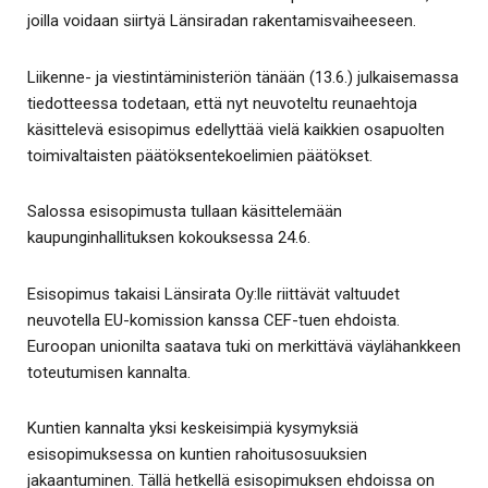
joilla voidaan siirtyä Länsiradan rakentamisvaiheeseen.
Liikenne- ja viestintäministeriön tänään (13.6.) julkaisemassa
tiedotteessa todetaan, että nyt neuvoteltu reunaehtoja
käsittelevä esisopimus edellyttää vielä kaikkien osapuolten
toimivaltaisten päätöksentekoelimien päätökset.
Salossa esisopimusta tullaan käsittelemään
kaupunginhallituksen kokouksessa 24.6.
Esisopimus takaisi Länsirata Oy:lle riittävät valtuudet
neuvotella EU-komission kanssa CEF-tuen ehdoista.
Euroopan unionilta saatava tuki on merkittävä väylähankkeen
toteutumisen kannalta.
Kuntien kannalta yksi keskeisimpiä kysymyksiä
esisopimuksessa on kuntien rahoitusosuuksien
jakaantuminen. Tällä hetkellä esisopimuksen ehdoissa on