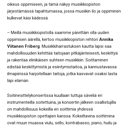
oikeus oppimiseen, ja tämä näkyy musiikkiopiston
järjestämässä tapahtumassa, jossa musiikin ilo ja oppiminen
kulkevat käsi kädessä.
– Meillä musiikkiopistolla saamme päivittäin olla uuden
oppimisen äärellä, kertoo musiikkiopiston rehtori
Annika
Viitanen Friberg
. Musiikkiharrastuksen kautta lapsi saa
mahdollisuuden kehittää taitojaan pitkäjänteisesti, keskittyä
ja rakentaa elinikäisen suhteen musiikkiin. Soittaminen
edistää keskittymistä ja esiintymistaitoa, ja kannustavassa
ilmapiirissä harjoitellaan taitoja, jotka kasvavat osaksi lasta
läpi elämän.
Soitinesittelykonsertissa kuullaan tuttuja säveliä eri
instrumenteilla soitettuina, ja konsertin jälkeen osallistujilla
on mahdollisuus kokeilla eri soittimia yhdessä
musiikkiopiston opettajien kanssa. Kokeiltavina soittimina
ovat muun muassa viulu, sello, kontrabasso, piano, huilu ja