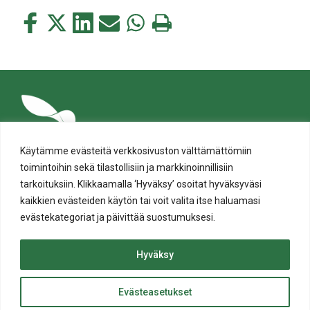
Jaa
Jaa
Jaa
Jaa
Jaa
Tulosta
tämä
tämä
tämä
tämä
tämä
tämä
Facebookissa
Twitterissä
LinkedIn:ssä
sähköpostitse
WhatsApp:ssa
sivu
Käytämme evästeitä verkkosivuston välttämättömiin
toimintoihin sekä tilastollisiin ja markkinoinnillisiin
tarkoituksiin. Klikkaamalla ‘Hyväksy’ osoitat hyväksyväsi
kaikkien evästeiden käytön tai voit valita itse haluamasi
evästekategoriat ja päivittää suostumuksesi.
Tietosuoja
Evästeiden käyttö
Hyväksy
Saavutettavuusseloste
Evästeasetukset
ylös