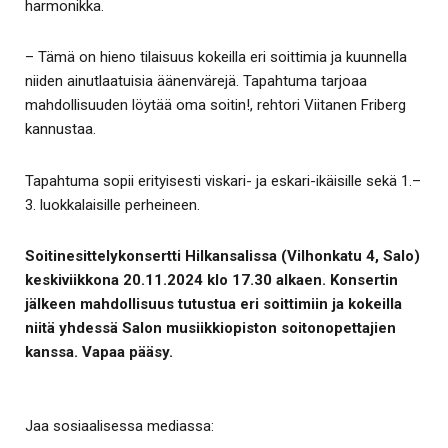
harmonikka.
– Tämä on hieno tilaisuus kokeilla eri soittimia ja kuunnella
niiden ainutlaatuisia äänenvärejä. Tapahtuma tarjoaa
mahdollisuuden löytää oma soitin!, rehtori Viitanen Friberg
kannustaa.
Tapahtuma sopii erityisesti viskari- ja eskari-ikäisille sekä 1.–
3. luokkalaisille perheineen.
Soitinesittelykonsertti Hilkansalissa (Vilhonkatu 4, Salo)
keskiviikkona 20.11.2024 klo 17.30 alkaen. Konsertin
jälkeen mahdollisuus tutustua eri soittimiin ja kokeilla
niitä yhdessä Salon musiikkiopiston soitonopettajien
kanssa. Vapaa pääsy.
Jaa sosiaalisessa mediassa: