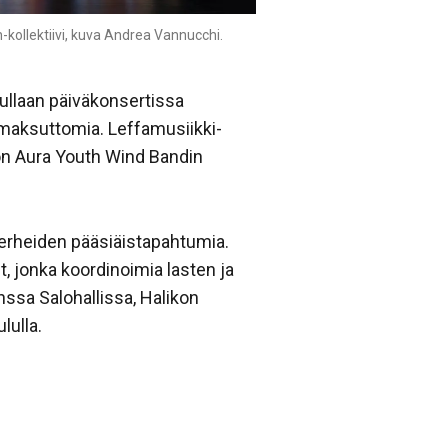
-kollektiivi, kuva Andrea Vannucchi.
uullaan päiväkonsertissa
 maksuttomia. Leffamusiikki-
ion Aura Youth Wind Bandin
erheiden pääsiäistapahtumia.
t, jonka koordinoimia lasten ja
ssa Salohallissa, Halikon
lulla.