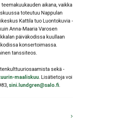
ti teemakuukauden aikana, vaikka
liskuussa toteutuu Nappulan
ikeskus Kattila tuo Luontokuvia -
n kuin Anna-Maaria Varosen
ikkalan päiväkodissa kuullaan
iväkodissa konsertoimassa.
iminen tanssiteos.
stenkulttuuriosaamista sekä -
tuurin-maaliskuu
. Lisätietoja voi
983,
sini.lundgren@salo.fi
.