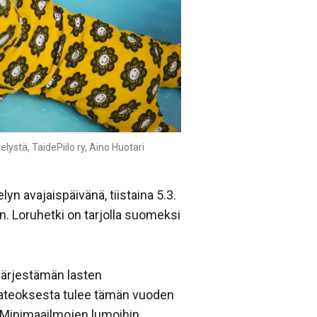
lystä, TaidePiilo ry, Aino Huotari
yn avajaispäivänä, tiistaina 5.3.
n. Loruhetki on tarjolla suomeksi
järjestämän lasten
ttajateoksesta tulee tämän vuoden
n Minimaailmojen lumoihin