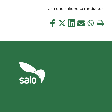
Jaa sosiaalisessa mediassa:
Jaa
Jaa
Jaa
Jaa
Jaa
Tulosta
tämä
tämä
tämä
tämä
tämä
tämä
Facebookissa
Twitterissä
LinkedIn:ssä
sähköpostitse
WhatsApp:s
sivu