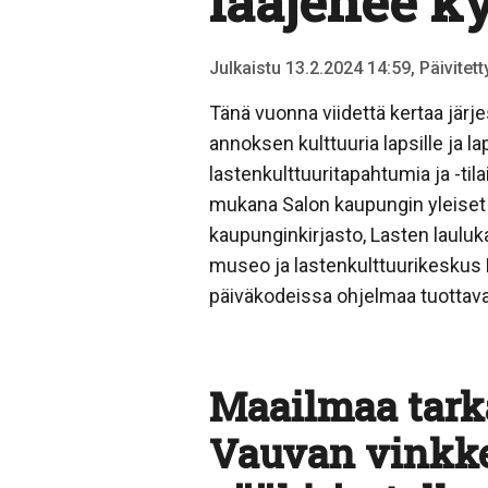
laajenee ky
Julkaistu 13.2.2024 14:59, Päivitet
Tänä vuonna viidettä kertaa järj
annoksen kulttuuria lapsille ja la
lastenkulttuuritapahtumia ja -t
mukana Salon kaupungin yleiset k
kaupunginkirjasto, Lasten lauluka
museo ja lastenkulttuurikeskus K
päiväkodeissa ohjelmaa tuottavat
Maailmaa tark
Vauvan vinkke