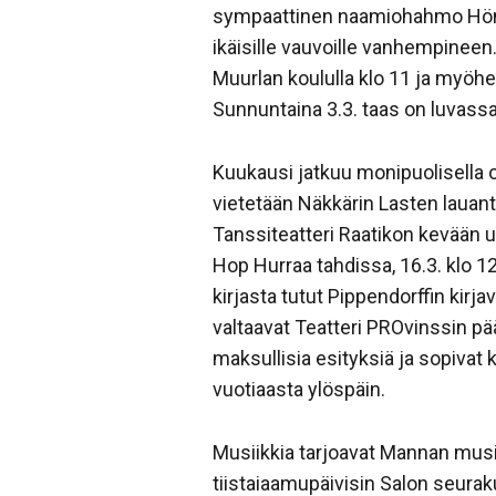
sympaattinen naamiohahmo Höntti
ikäisille vauvoille vanhempineen
Muurlan koululla klo 11 ja myöhe
Sunnuntaina 3.3. taas on luvassa 
Kuukausi jatkuu monipuolisella o
vietetään Näkkärin Lasten lauant
Tanssiteatteri Raatikon kevään 
Hop Hurraa tahdissa, 16.3. klo 
kirjasta tutut Pippendorffin kir
valtaavat Teatteri PROvinssin 
maksullisia esityksiä ja sopivat k
vuotiaasta ylöspäin.
Musiikkia tarjoavat Mannan musi
tiistaiaamupäivisin Salon seurak