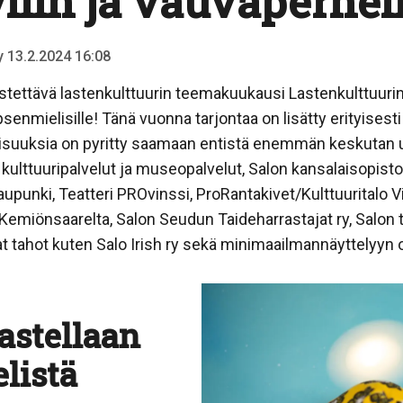
liin ja vauvaperhei
ty 13.2.2024 16:08
estettävä lastenkulttuurin teemakuukausi Lastenkulttuuri
psenmielisille! Tänä vuonna tarjontaa on lisätty erityisesti
ilaisuuksia on pyritty saamaan entistä enemmän keskutan 
ulttuuripalvelut ja museopalvelut, Salon kansalaisopisto
upunki, Teatteri PROvinssi, ProRantakivet/Kulttuuritalo Vi
emiönsaarelta, Salon Seudun Taideharrastajat ry, Salon tai
 tahot kuten Salo Irish ry sekä minimaailmannäyttelyyn o
astellaan
listä