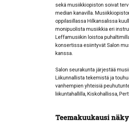
sekä musiikkiopiston soivat ter
median kanavilla. Musiikkiopist
oppilasillassa Hilkansalissa kuu
monipuolista musiikkia eri instr
Leffamusiikin loistoa puhaltimil
konsertissa esiintyvät Salon mu
kanssa.
Salon seurakunta järjestää musi
Liikunnallista tekemistä ja touhu
vanhempien yhteisiä peuhutuntej
liikuntahallilla, Kiskohallissa, Pe
Teemakuukausi näkyy