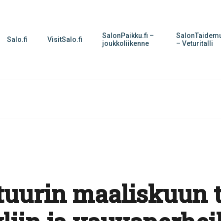
SalonPaikku.fi –
SalonTaidemu
Salo.fi
VisitSalo.fi
joukkoliikenne
– Veturitalli
tuurin maaliskuun t