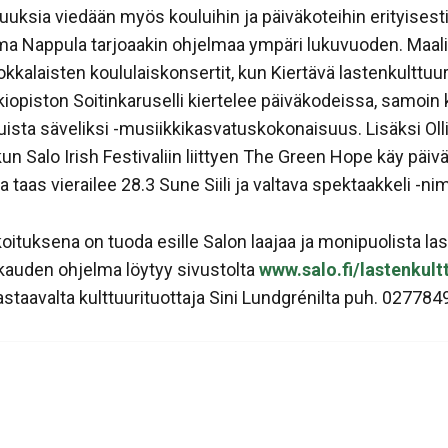
suuksia viedään myös kouluihin ja päiväkoteihin erityises
lma Nappula tarjoaakin ohjelmaa ympäri lukuvuoden. Maa
kkalaisten koululaiskonsertit, kun Kiertävä lastenkulttuur
kiopiston Soitinkaruselli kiertelee päiväkodeissa, samoi
ista säveliksi -musiikkikasvatuskokonaisuus. Lisäksi Oll
kun Salo Irish Festivaliin liittyen The Green Hope käy pä
a taas vierailee 28.3 Sune Siili ja valtava spektaakkeli -n
oituksena on tuoda esille Salon laajaa ja monipuolista la
uukauden ohjelma löytyy sivustolta
www.salo.fi/lastenkult
staavalta kulttuurituottaja Sini Lundgrénilta puh. 027784