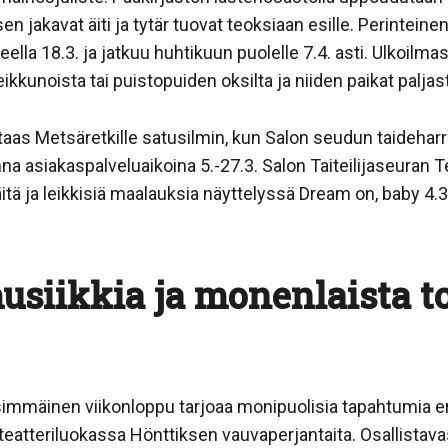
en jakavat äiti ja tytär tuovat teoksiaan esille. Perintei
lla 18.3. ja jatkuu huhtikuun puolelle 7.4. asti. Ulkoilmas
kunoista tai puistopuiden oksilta ja niiden paikat paljast
taas Metsäretkille satusilmin, kun Salon seudun taideha
nna asiakaspalveluaikoina 5.-27.3. Salon Taiteilijaseuran 
itä ja leikkisiä maalauksia näyttelyssä Dream on, baby 4.3.
usiikkia ja monenlaista 
mmäinen viikonloppu tarjoaa monipuolisia tapahtumia eri p
n teatteriluokassa Hönttiksen vauvaperjantaita.
Osallistav