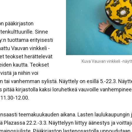
n pääkirjaston
stenkulttuurille. Sinne
y:n tuottama erityisesti
attu Vauvan vinkkeli -
et teokset herättelevät
Kuva Vauvan vinkkeli -näytte
keiden kautta. Teokset
stä ja niihin voi
n tai vanhemman sylistä. Näyttely on esillä 5.-22.3. Näyttel
 pitää kirjastolla kaksi loruhetkeä vauvoille vanhempinee
o 11.30-12.00.
runsaasti teemakuukauden aikana. Lasten laulukaupungin 
llä Plazassa 22.2.-3.3. Näyttelyyn liittyy äänestys ja voi
 mainosjuliste. Pääkirjaston lastenosastolla uppoudutaa