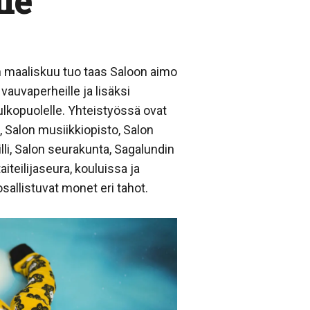
lle
n maaliskuu tuo taas Saloon aimo
 vauvaperheille ja lisäksi
ulkopuolelle. Yhteistyössä ovat
, Salon musiikkiopisto, Salon
lli, Salon seurakunta, Sagalundin
teilijaseura, kouluissa ja
sallistuvat monet eri tahot.