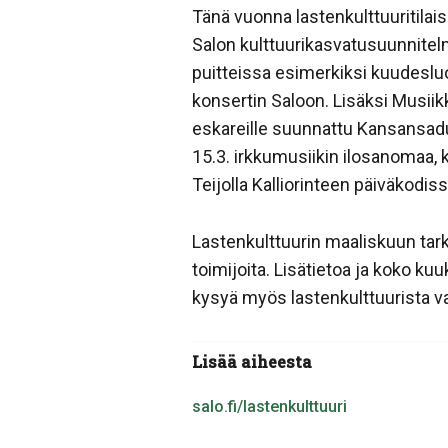
Tänä vuonna lastenkulttuuritilai
Salon kulttuurikasvatusuunnite
puitteissa esimerkiksi kuudesluo
konsertin Saloon. Lisäksi Musiik
eskareille suunnattu Kansansadu
15.3. irkkumusiikin ilosanomaa, 
Teijolla Kalliorinteen päiväkodiss
Lastenkulttuurin maaliskuun tark
toimijoita. Lisätietoa ja koko k
kysyä myös lastenkulttuurista va
Lisää aiheesta
salo.fi/lastenkulttuuri