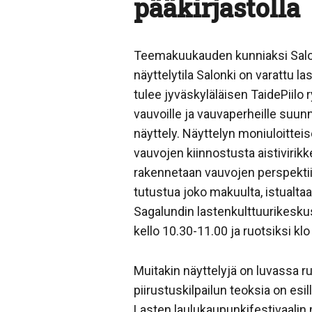
pääkirjastolla
Teemakuukauden kunniaksi Salo
näyttelytila Salonki on varattu la
tulee jyväskyläläisen TaidePiilo r
vauvoille ja vauvaperheille suunn
näyttely. Näyttelyn moniuloitteis
vauvojen kiinnostusta aistivirik
rakennetaan vauvojen perspektiivi
tutustua joko makuulta, istualtaa
Sagalundin lastenkulttuurikeskus
kello 10.30-11.00 ja ruotsiksi kl
Muitakin näyttelyjä on luvassa 
piirustuskilpailun teoksia on esi
Lasten laulukaupunkifestivaalin