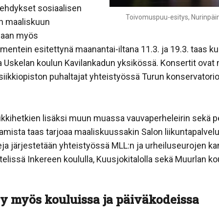
vehdykset sosiaalisen
Toivomuspuu-esitys, Nurinpäin
on maaliskuun
llaan myös
umentein esitettynä maanantai-iltana 11.3. ja 19.3. taas k
la Uskelan koulun Kavilankadun yksikössä. Konsertit ovat
siikkiopiston puhaltajat yhteistyössä Turun konservator
ikkihetkien lisäksi muun muassa vauvaperheleirin sekä p
amista taas tarjoaa maaliskuussakin Salon liikuntapalvelu
a järjestetään yhteistyössä MLL:n ja urheiluseurojen kan
rttelissä Inkereen koululla, Kuusjokitalolla sekä Muurlan kou
 myös kouluissa ja päiväkodeissa