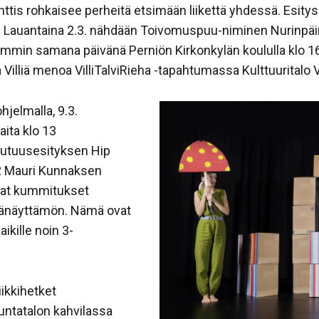
s rohkaisee perheitä etsimään liikettä yhdessä. Esitys 
. Lauantaina 2.3. nähdään Toivomuspuu-niminen Nurinpäin-
mmin samana päivänä Perniön Kirkonkylän koululla klo 16.
Villiä menoa VilliTalviRieha -tapahtumassa Kulttuuritalo V
hjelmalla, 9.3.
aita klo 13
uutuusesityksen Hip
12 Mauri Kunnaksen
javat kummitukset
päänäyttämön. Nämä ovat
aikille noin 3-
ikkihetket
untatalon kahvilassa