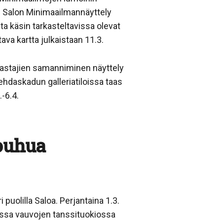
nen Salon Minimaailmannäyttely
ta käsin tarkasteltavissa olevat
ava kartta julkaistaan 11.3.
rrastajien samanniminen näyttely
Tehdaskadun galleriatiloissa taas
-6.4.
touhua
uolilla Saloa. Perjantaina 1.3.
assa vauvojen tanssituokiossa