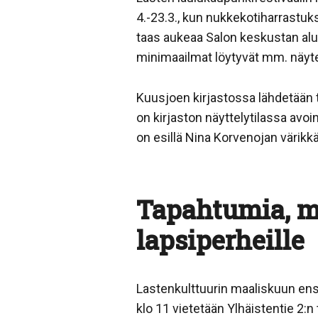
4.-23.3., kun nukkekotiharrastuks
taas aukeaa Salon keskustan aluee
minimaailmat löytyvät mm. näyteik
Kuusjoen kirjastossa lähdetään 
on kirjaston näyttelytilassa avoi
on esillä Nina Korvenojan värikkä
Tapahtumia, m
lapsiperheille
Lastenkulttuurin maaliskuun ensi
klo 11 vietetään Ylhäistentie 2: