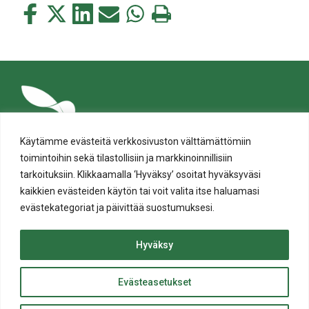
Jaa
Jaa
Jaa
Jaa
Jaa
Tulosta
tämä
tämä
tämä
tämä
tämä
tämä
Facebookissa
Twitterissä
LinkedIn:ssä
sähköpostitse
WhatsApp:ssa
sivu
Käytämme evästeitä verkkosivuston välttämättömiin
toimintoihin sekä tilastollisiin ja markkinoinnillisiin
tarkoituksiin. Klikkaamalla ‘Hyväksy’ osoitat hyväksyväsi
kaikkien evästeiden käytön tai voit valita itse haluamasi
evästekategoriat ja päivittää suostumuksesi.
Tietosuoja
Evästeiden käyttö
Hyväksy
Saavutettavuusseloste
Evästeasetukset
ylös
© Salon kaupunki 2020 • All rights reserved.