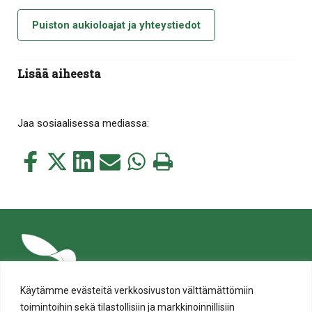
Puiston aukioloajat ja yhteystiedot
Lisää aiheesta
Jaa sosiaalisessa mediassa:
Jaa
Jaa
Jaa
Jaa
Jaa
Tulosta
tämä
tämä
tämä
tämä
tämä
tämä
Facebookissa
Twitterissä
LinkedIn:ssä
sähköpostitse
WhatsApp:ssa
sivu
Käytämme evästeitä verkkosivuston välttämättömiin
toimintoihin sekä tilastollisiin ja markkinoinnillisiin