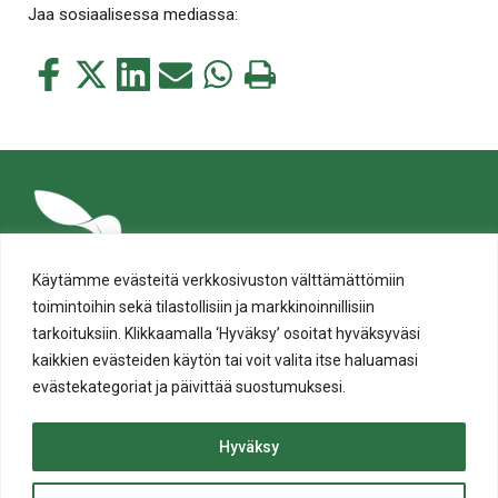
Jaa sosiaalisessa mediassa:
Jaa
Jaa
Jaa
Jaa
Jaa
Tulosta
tämä
tämä
tämä
tämä
tämä
tämä
Facebookissa
Twitterissä
LinkedIn:ssä
sähköpostitse
WhatsApp:ssa
sivu
Käytämme evästeitä verkkosivuston välttämättömiin
toimintoihin sekä tilastollisiin ja markkinoinnillisiin
tarkoituksiin. Klikkaamalla ‘Hyväksy’ osoitat hyväksyväsi
kaikkien evästeiden käytön tai voit valita itse haluamasi
evästekategoriat ja päivittää suostumuksesi.
Tietosuoja
Evästeiden käyttö
Hyväksy
Saavutettavuusseloste