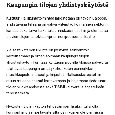
Kaupungin tilojen yhdistyskäytöstä
Kulttuuri- ja liikuntatoimintaa järjestetään eri tavoin Salossa.
Yhdistävänä tekijänä on vahva yhteistyö kolmannen sektorin
kanssa sekä tarve tarkoituksenmukaisiin tiloihin ja olemassa
olevien tilojen tehokkaampi ja monipuolisempi käyttö.
Yleisesti katsoen liikunta on pystynyt selkeämmin
kartoittamaan ja organisoimaan kaupungin tilojen
yhdistyskäytön, kun taas kulttuurin puolella tiloissa palveluita
tuottavat kaupungin omat yksiköt kuten esimerkiksi
musiikkiopisto, museot ja kirjastot. Ratkaisuksi esitettiin
muun muassa entistä kattavampaa ja laajempaa tiedotusta
tilojen vuokraamisesta sekä TIMMI -tilavarausjärjestelmän
tehostamista.
Nykyisten tilojen käytön tehostamisen lisäksi, tulisi olla
kunnianhimoisempi tavoite siltä osin kuin ei ole olemassa