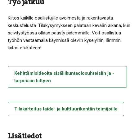
Työ jatkuu
Kiitos kaikille osallistujille avoimesta ja rakentavasta
keskustelusta. Tilakysymykseen palataan kevään aikana, kun
selvitystyössä ollaan päästy pidemmälle. Voit osallistua
työhön vastaamalla käynnissä oleviin kyselyihin, lämmin
kiitos etukäteen!
Kehittämisideoita sisäliikuntaolosuhteisiin ja -
tarpeisiin liittyen
Tilakartoitus taide- ja kulttuurikentän toimijoille
Lisätiedot