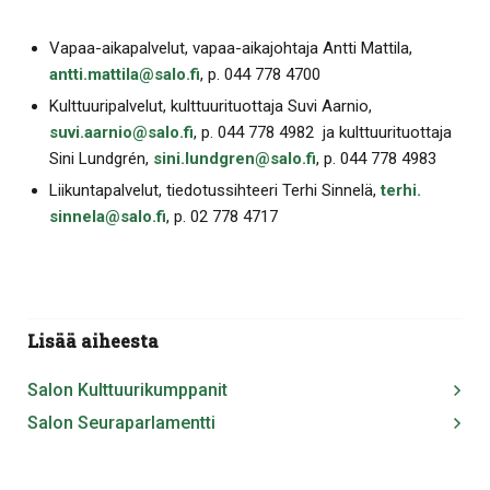
Vapaa-aikapalvelut, vapaa-aikajohtaja Antti Mattila,
antti.mattila@salo.fi
, p. 044 778 4700
Kulttuuripalvelut, kulttuurituottaja Suvi Aarnio,
suvi.aarnio@salo.fi
, p. 044 778 4982 ja kulttuurituottaja
Sini Lundgrén,
sini.lundgren@salo.fi
, p. 044 778 4983
Liikuntapalvelut, tiedotussihteeri Terhi Sinnelä,
terhi.​
sinnela​@​salo.​fi
​, p. 02 778 4717
Lisää aiheesta
Salon Kulttuurikumppanit
Salon Seuraparlamentti