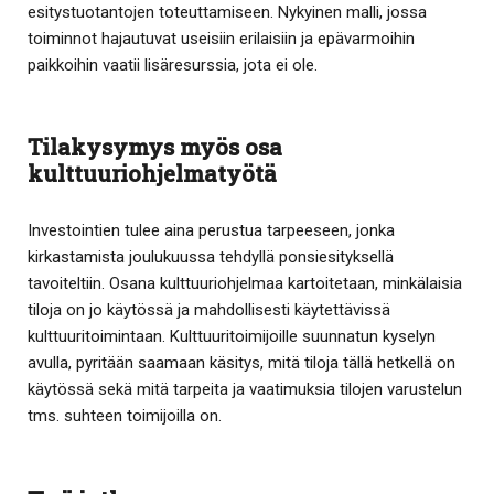
esitystuotantojen toteuttamiseen. Nykyinen malli, jossa
toiminnot hajautuvat useisiin erilaisiin ja epävarmoihin
paikkoihin vaatii lisäresurssia, jota ei ole.
Tilakysymys myös osa
kulttuuriohjelmatyötä
Investointien tulee aina perustua tarpeeseen, jonka
kirkastamista joulukuussa tehdyllä ponsiesityksellä
tavoiteltiin. Osana kulttuuriohjelmaa kartoitetaan, minkälaisia
tiloja on jo käytössä ja mahdollisesti käytettävissä
kulttuuritoimintaan. Kulttuuritoimijoille suunnatun kyselyn
avulla, pyritään saamaan käsitys, mitä tiloja tällä hetkellä on
käytössä sekä mitä tarpeita ja vaatimuksia tilojen varustelun
tms. suhteen toimijoilla on.