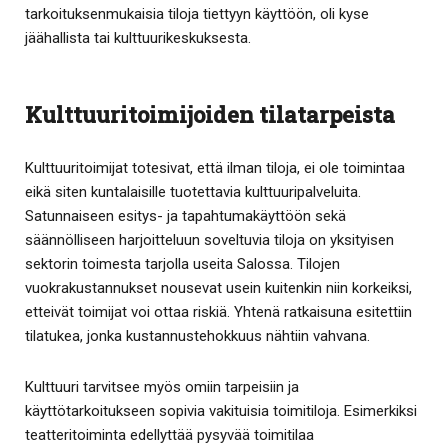
tarkoituksenmukaisia tiloja tiettyyn käyttöön, oli kyse
jäähallista tai kulttuurikeskuksesta.
Kulttuuritoimijoiden tilatarpeista
Kulttuuritoimijat totesivat, että ilman tiloja, ei ole toimintaa
eikä siten kuntalaisille tuotettavia kulttuuripalveluita.
Satunnaiseen esitys- ja tapahtumakäyttöön sekä
säännölliseen harjoitteluun soveltuvia tiloja on yksityisen
sektorin toimesta tarjolla useita Salossa. Tilojen
vuokrakustannukset nousevat usein kuitenkin niin korkeiksi,
etteivät toimijat voi ottaa riskiä. Yhtenä ratkaisuna esitettiin
tilatukea, jonka kustannustehokkuus nähtiin vahvana.
Kulttuuri tarvitsee myös omiin tarpeisiin ja
käyttötarkoitukseen sopivia vakituisia toimitiloja. Esimerkiksi
teatteritoiminta edellyttää pysyvää toimitilaa