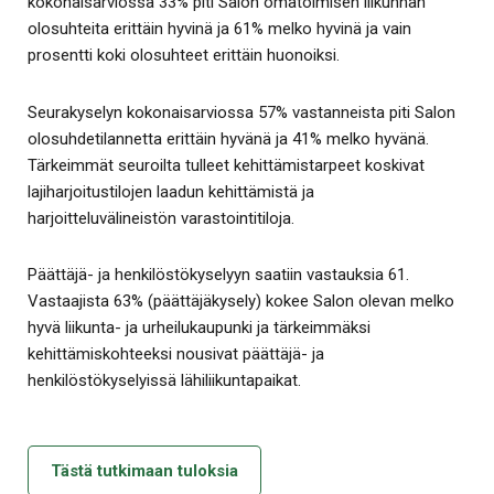
kokonaisarviossa 33% piti Salon omatoimisen liikunnan
olosuhteita erittäin hyvinä ja 61% melko hyvinä ja vain
prosentti koki olosuhteet erittäin huonoiksi.
Seurakyselyn kokonaisarviossa 57% vastanneista piti Salon
olosuhdetilannetta erittäin hyvänä ja 41% melko hyvänä.
Tärkeimmät seuroilta tulleet kehittämistarpeet koskivat
lajiharjoitustilojen laadun kehittämistä ja
harjoitteluvälineistön varastointitiloja.
Päättäjä- ja henkilöstökyselyyn saatiin vastauksia 61.
Vastaajista 63% (päättäjäkysely) kokee Salon olevan melko
hyvä liikunta- ja urheilukaupunki ja tärkeimmäksi
kehittämiskohteeksi nousivat päättäjä- ja
henkilöstökyselyissä lähiliikuntapaikat.
Tästä tutkimaan tuloksia