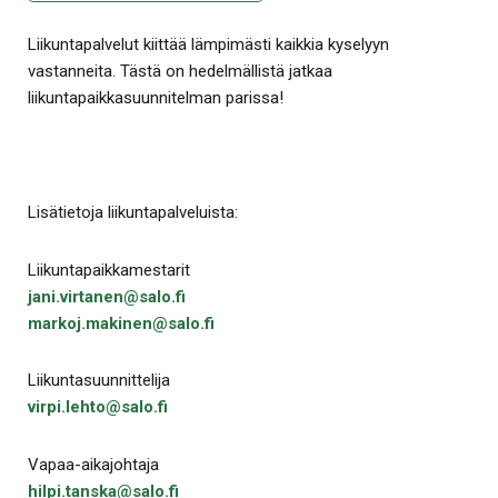
Liikuntapalvelut kiittää lämpimästi kaikkia kyselyyn
vastanneita. Tästä on hedelmällistä jatkaa
liikuntapaikkasuunnitelman parissa!
Lisätietoja liikuntapalveluista:
Liikuntapaikkamestarit
jani.virtanen@salo.fi
markoj.makinen@salo.fi
Liikuntasuunnittelija
virpi.lehto@salo.fi
Vapaa-aikajohtaja
hilpi.tanska@salo.fi