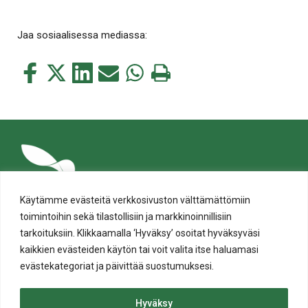
Jaa sosiaalisessa mediassa:
Jaa
Jaa
Jaa
Jaa
Jaa
Tulosta
tämä
tämä
tämä
tämä
tämä
tämä
Facebookissa
Twitterissä
LinkedIn:ssä
sähköpostitse
WhatsApp:ssa
sivu
Käytämme evästeitä verkkosivuston välttämättömiin
toimintoihin sekä tilastollisiin ja markkinoinnillisiin
tarkoituksiin. Klikkaamalla ‘Hyväksy’ osoitat hyväksyväsi
kaikkien evästeiden käytön tai voit valita itse haluamasi
evästekategoriat ja päivittää suostumuksesi.
Tietosuoja
Evästeiden käyttö
Hyväksy