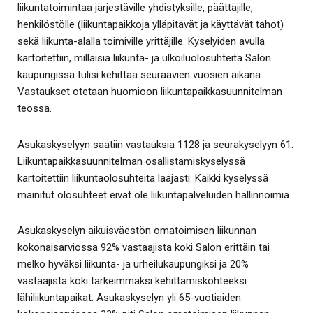
liikuntatoimintaa järjestäville yhdistyksille, päättäjille,
henkilöstölle (liikuntapaikkoja ylläpitävät ja käyttävät tahot)
sekä liikunta-alalla toimiville yrittäjille. Kyselyiden avulla
kartoitettiin, millaisia liikunta- ja ulkoiluolosuhteita Salon
kaupungissa tulisi kehittää seuraavien vuosien aikana.
Vastaukset otetaan huomioon liikuntapaikkasuunnitelman
teossa.
Asukaskyselyyn saatiin vastauksia 1128 ja seurakyselyyn 61.
Liikuntapaikkasuunnitelman osallistamiskyselyssä
kartoitettiin liikuntaolosuhteita laajasti. Kaikki kyselyssä
mainitut olosuhteet eivät ole liikuntapalveluiden hallinnoimia.
Asukaskyselyn aikuisväestön omatoimisen liikunnan
kokonaisarviossa 92% vastaajista koki Salon erittäin tai
melko hyväksi liikunta- ja urheilukaupungiksi ja 20%
vastaajista koki tärkeimmäksi kehittämiskohteeksi
lähiliikuntapaikat. Asukaskyselyn yli 65-vuotiaiden