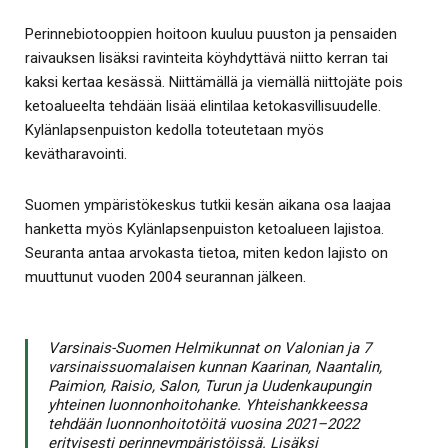
Perinnebiotooppien hoitoon kuuluu puuston ja pensaiden
raivauksen lisäksi ravinteita köyhdyttävä niitto kerran tai
kaksi kertaa kesässä. Niittämällä ja viemällä niittojäte pois
ketoalueelta tehdään lisää elintilaa ketokasvillisuudelle.
Kylänlapsenpuiston kedolla toteutetaan myös
kevätharavointi.
Suomen ympäristökeskus tutkii kesän aikana osa laajaa
hanketta myös Kylänlapsenpuiston ketoalueen lajistoa.
Seuranta antaa arvokasta tietoa, miten kedon lajisto on
muuttunut vuoden 2004 seurannan jälkeen.
Varsinais-Suomen Helmikunnat on Valonian ja 7
varsinaissuomalaisen kunnan Kaarinan, Naantalin,
Paimion, Raisio, Salon, Turun ja Uudenkaupungin
yhteinen luonnonhoitohanke. Yhteishankkeessa
tehdään luonnonhoitotöitä vuosina 2021–2022
erityisesti perinneympäristöissä. Lisäksi