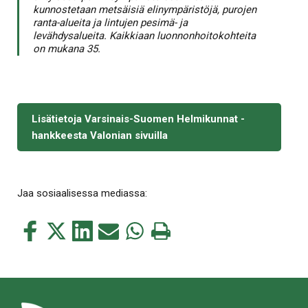
kunnostetaan metsäisiä elinympäristöjä, purojen
ranta-alueita ja lintujen pesimä- ja
levähdysalueita. Kaikkiaan luonnonhoitokohteita
on mukana 35.
Lisätietoja Varsinais-Suomen Helmikunnat -
hankkeesta Valonian sivuilla
Jaa sosiaalisessa mediassa:
Jaa
Jaa
Jaa
Jaa
Jaa
Tulosta
tämä
tämä
tämä
tämä
tämä
tämä
Facebookissa
Twitterissä
LinkedIn:ssä
sähköpostitse
WhatsApp:ssa
sivu