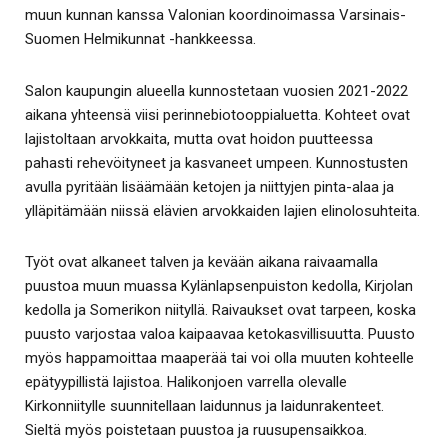
muun kunnan kanssa Valonian koordinoimassa Varsinais-
Suomen Helmikunnat -hankkeessa.
Salon kaupungin alueella kunnostetaan vuosien 2021-2022
aikana yhteensä viisi perinnebiotooppialuetta. Kohteet ovat
lajistoltaan arvokkaita, mutta ovat hoidon puutteessa
pahasti rehevöityneet ja kasvaneet umpeen. Kunnostusten
avulla pyritään lisäämään ketojen ja niittyjen pinta-alaa ja
ylläpitämään niissä elävien arvokkaiden lajien elinolosuhteita.
Työt ovat alkaneet talven ja kevään aikana raivaamalla
puustoa muun muassa Kylänlapsenpuiston kedolla, Kirjolan
kedolla ja Somerikon niityllä. Raivaukset ovat tarpeen, koska
puusto varjostaa valoa kaipaavaa ketokasvillisuutta. Puusto
myös happamoittaa maaperää tai voi olla muuten kohteelle
epätyypillistä lajistoa. Halikonjoen varrella olevalle
Kirkonniitylle suunnitellaan laidunnus ja laidunrakenteet.
Sieltä myös poistetaan puustoa ja ruusupensaikkoa.