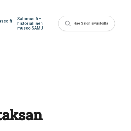
Salomus.fi –
seo.fi
historiallinen
Hae Salon sivustoilta
museo SAMU
taksan