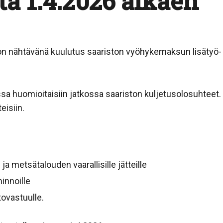
a 1.4.2026 alkaen
on nähtävänä kuulutus saariston vyöhykemaksun lisätyö-
a huomioitaisiin jatkossa saariston kuljetusolosuhteet. 
isiin.
 ja metsätalouden vaarallisille jätteille
minnoille
tovastuulle.