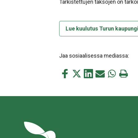
Tarkistettujen taksojen on tarko
Lue kuulutus Turun kaupung
Jaa sosiaalisessa mediassa:
Jaa
Jaa
Jaa
Jaa
Jaa
Tulosta
tämä
tämä
tämä
tämä
tämä
tämä
Facebookissa
Twitterissä
LinkedIn:ssä
sähköpostitse
WhatsApp:s
sivu