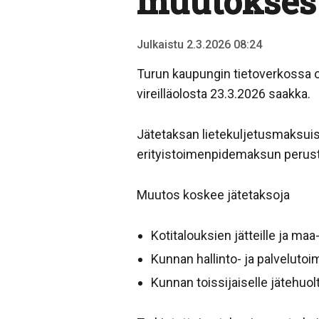
muutoksest
Julkaistu 2.3.2026 08:24
Turun kaupungin tietoverkossa 
vireilläolosta 23.3.2026 saakka.
Jätetaksan lietekuljetusmaksuiss
erityistoimenpidemaksun peruste
Muutos koskee jätetaksoja
Kotitalouksien jätteille ja maa-
Kunnan hallinto- ja palvelutoi
Kunnan toissijaiselle jätehuol