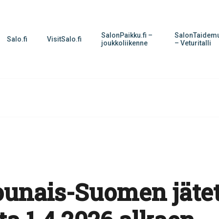
SalonPaikku.fi –
SalonTaidemu
Salo.fi
VisitSalo.fi
joukkoliikenne
– Veturitalli
ounais-Suomen jäte