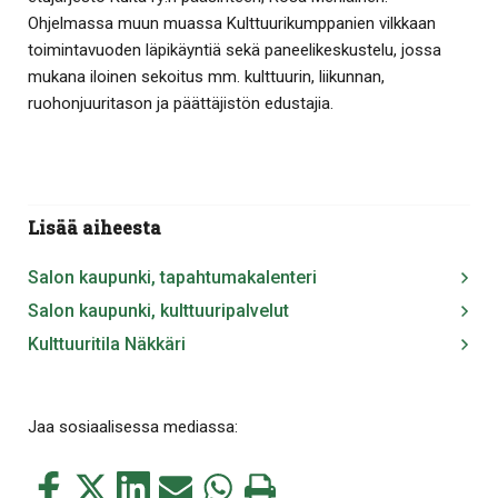
Ohjelmassa muun muassa Kulttuurikumppanien vilkkaan
toimintavuoden läpikäyntiä sekä paneelikeskustelu, jossa
mukana iloinen sekoitus mm. kulttuurin, liikunnan,
ruohonjuuritason ja päättäjistön edustajia.
Lisää aiheesta
Salon kaupunki, tapahtumakalenteri
Salon kaupunki, kulttuuripalvelut
Kulttuuritila Näkkäri
Jaa sosiaalisessa mediassa:
Jaa
Jaa
Jaa
Jaa
Jaa
Tulosta