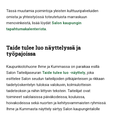
Tässä muutamia poimintoja yleisten kulttuuripalveluiden
omista ja yhteistyössä toteutetuista marraskuun
menovinkeistä, lisää löydät
Salon kaupungin
tapahtumakalenterista.
Taide tulee luo näyttelyssä ja
työpajoissa
Kaupunkiolohuone Ihme ja Kummassa on paraikaa esillä
Salon Taiteilijaseuran
Taide tulee luo -näyttely
, joka
esittelee Salon seudun taiteilijoiden pitkäjänteisen ja rikkaan
taidetyöskentelyn tuloksia valokuvin, kolmiulotteisin
taideteoksin ja niihin liittyvin tekstein. Taiteilijat ovat
toimineet salolaisissa päiväkodeissa, kouluissa,
hoivakodeissa sekä nuorten ja kehitysvammaisten ryhmissä.
Ihme ja Kummasta näyttely siirtyy Salon kaupungintalolle