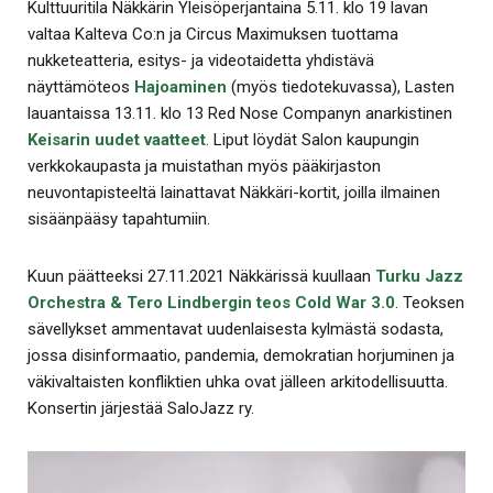
Kulttuuritila Näkkärin Yleisöperjantaina 5.11. klo 19 lavan
valtaa Kalteva Co:n ja Circus Maximuksen tuottama
nukketeatteria, esitys- ja videotaidetta yhdistävä
näyttämöteos
Hajoaminen
(myös tiedotekuvassa), Lasten
lauantaissa 13.11. klo 13 Red Nose Companyn anarkistinen
Keisarin uudet vaatteet
. Liput löydät Salon kaupungin
verkkokaupasta ja muistathan myös pääkirjaston
neuvontapisteeltä lainattavat Näkkäri-kortit, joilla ilmainen
sisäänpääsy tapahtumiin.
Kuun päätteeksi 27.11.2021 Näkkärissä kuullaan
Turku Jazz
Orchestra & Tero Lindbergin teos Cold War 3.0
. Teoksen
sävellykset ammentavat uudenlaisesta kylmästä sodasta,
jossa disinformaatio, pandemia, demokratian horjuminen ja
väkivaltaisten konfliktien uhka ovat jälleen arkitodellisuutta.
Konsertin järjestää SaloJazz ry.