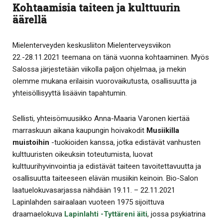
Kohtaamisia taiteen ja kulttuurin
äärellä
Mielenterveyden keskusliiton Mielenterveysviikon
22.-28.11.2021 teemana on tänä vuonna kohtaaminen. Myös
Salossa järjestetään viikolla paljon ohjelmaa, ja mekin
olemme mukana erilaisin vuorovaikutusta, osallisuutta ja
yhteisöllisyyttä lisäävin tapahtumin.
Sellisti, yhteisömuusikko Anna-Maaria Varonen kiertää
marraskuun aikana kaupungin hoivakodit
Musiikilla
muistoihin
-tuokioiden kanssa, jotka edistävät vanhusten
kulttuuristen oikeuksin toteutumista, luovat
kulttuurihyvinvointia ja edistävät taiteen tavoitettavuutta ja
osallisuutta taiteeseen elävän musiikin keinoin. Bio-Salon
laatuelokuvasarjassa nähdään 19.11. – 22.11.2021
Lapinlahden sairaalaan vuoteen 1975 sijoittuva
draamaelokuva
Lapinlahti -Tyttäreni äiti
, jossa psykiatrina