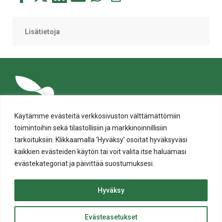
tämä
tämä
tämä
tämä
tämä
tämä
Facebookissa
Twitterissä
LinkedIn:ssä
sähköpostitse
WhatsApp:ssa
sivu
Lisätietoja
Käytämme evästeitä verkkosivuston välttämättömiin
toimintoihin sekä tilastollisiin ja markkinoinnillisiin
tarkoituksiin. Klikkaamalla ‘Hyväksy’ osoitat hyväksyväsi
kaikkien evästeiden käytön tai voit valita itse haluamasi
evästekategoriat ja päivittää suostumuksesi.
Tietosuoja
Evästeiden käyttö
Hyväksy
Saavutettavuusseloste
Evästeasetukset