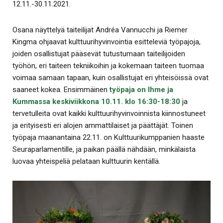
12.11.-30.11.2021.
Osana näyttelyä taiteilijat Andréa Vannucchi ja Riemer
Kingma ohjaavat kulttuurihyvinvointia esitteleviä työpajoja,
joiden osallistujat pääsevät tutustumaan taiteilijoiden
työhön, eri taiteen tekniikoihin ja kokemaan taiteen tuomaa
voimaa samaan tapaan, kuin osallistujat eri yhteisöissä ovat
saaneet kokea. Ensimmäinen
työpaja on Ihme ja
Kummassa keskiviikkona 10.11. klo 16:30-18:30
ja
tervetulleita ovat kaikki kulttuurihyvinvoinnista kiinnostuneet
ja erityisesti eri alojen ammattilaiset ja päättäjät. Toinen
työpaja maanantaina 22.11. on Kulttuurikumppanien haaste
Seuraparlamentille, ja paikan päällä nähdään, minkälaista
luovaa yhteispeliä pelataan kulttuurin kentällä.