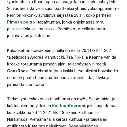
työskentelevä Karin tapaa äitinsä, jota hän ei ole nähnyt yli
30 vuoteen. Ja vielä kuun päätteeksi yhteistyökumppanimme
Perniön kirkonkyläyhdistys järjestää 28.11. koko perheen
Pimeän peitto
-tapahtuman, jonka ohjelmassa mm.
paikalliselokuvia, musiikkia, Perniön murteella lausuttu
joulunavaus ja ilotulitus.
Kukonkallion hoivakodin pihalla on esillä 20.11-28.11.2021
taiteilijoiden Andréa Vannucchi, Tea Tikka ja Keanne van de
Kreeke toteuttama pimeän ajan taidenäyttely nimeltä
CockRock
. Työryhmä kutsuu kaikki tervetulleiksi hoivakodin
suureen puutarhaan nauttimaan valoteoksista ja syksyn
pimeästä luonnosta.
Tärkeä yhteenkokoava tapahtuma on myös Salon taide- ja
kulttuurikentän yhteinen
Kulttuurifoorumi
, joka järjestetään
keskiviikkona 24.11.2021 klo 18 alkaen kulttuuritila
Näkkärissä. Vieraana tällä kertaa kulttuuri- ja taidealan
etujärjestö Kulta ry:n pääsihteeri, Rosa Meriläinen.