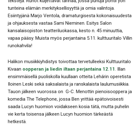
tekstejä. Runot kuljettavat tarinaa, jossa puhuja pohtii yön
tunteina elämän merkityksellisyyttä ja omia valintoja.
Esiintyjänä Marjo Ventola, dramaturgisesta kokonaisuudesta
ja ohjauksesta vastaa Sami Nieminen. Esitys Salon
kansalaisopiston teatteriluokassa, kesto n. 45 minuuttia,
vapaa pääsy. Muista myös perjantaina 5.11. kulttuuritalo Villin
runokahvila!
Halikon musiikkiyhdistys toivottaa tervetulleeksi Kulttuuritalo
Kivaan
oopperan ja liedin iltaan perjantaina 12.11
. Illan
ensimmäisellä puoliskolla kuullaan otteita Lehárin operetista
Iloinen Leski sekä saksalaista ja ranskalaista laulumusiikkia.
Tauon jälkeen vuorossa on G-C. Menottin pienoisooppera ja
komedia The Telephone, jossa Ben yrittää epätoivoisesti
saada Lucyn huomion voidakseen kosia tätä, mutta puhelin
vie kerta toisensa jälkeen Lucyn huomion tärkeästä
hetkestä.