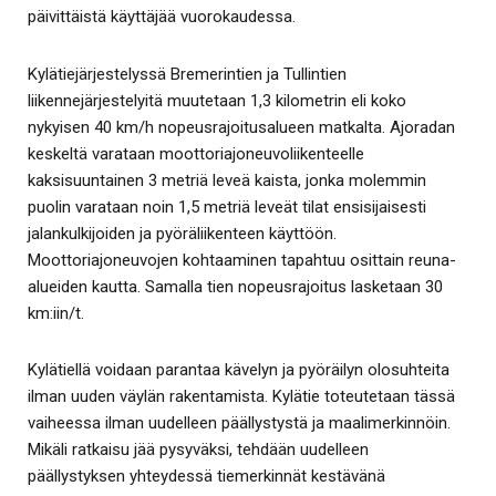
päivittäistä käyttäjää vuorokaudessa.
Kylätiejärjestelyssä Bremerintien ja Tullintien
liikennejärjestelyitä muutetaan 1,3 kilometrin eli koko
nykyisen 40 km/h nopeusrajoitusalueen matkalta. Ajoradan
keskeltä varataan moottoriajoneuvoliikenteelle
kaksisuuntainen 3 metriä leveä kaista, jonka molemmin
puolin varataan noin 1,5 metriä leveät tilat ensisijaisesti
jalankulkijoiden ja pyöräliikenteen käyttöön.
Moottoriajoneuvojen kohtaaminen tapahtuu osittain reuna-
alueiden kautta. Samalla tien nopeusrajoitus lasketaan 30
km:iin/t.
Kylätiellä voidaan parantaa kävelyn ja pyöräilyn olosuhteita
ilman uuden väylän rakentamista. Kylätie toteutetaan tässä
vaiheessa ilman uudelleen päällystystä ja maalimerkinnöin.
Mikäli ratkaisu jää pysyväksi, tehdään uudelleen
päällystyksen yhteydessä tiemerkinnät kestävänä