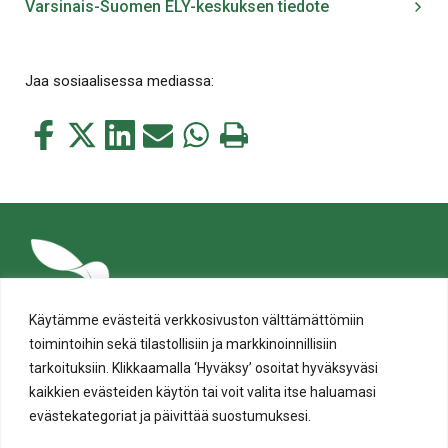
Varsinais-Suomen ELY-keskuksen tiedote
Jaa sosiaalisessa mediassa:
Jaa
Jaa
Jaa
Jaa
Jaa
Tulosta
tämä
tämä
tämä
tämä
tämä
tämä
Facebookissa
Twitterissä
LinkedIn:ssä
sähköpostitse
WhatsApp:ssa
sivu
Käytämme evästeitä verkkosivuston välttämättömiin
toimintoihin sekä tilastollisiin ja markkinoinnillisiin
tarkoituksiin. Klikkaamalla ‘Hyväksy’ osoitat hyväksyväsi
kaikkien evästeiden käytön tai voit valita itse haluamasi
evästekategoriat ja päivittää suostumuksesi.
Tietosuoja