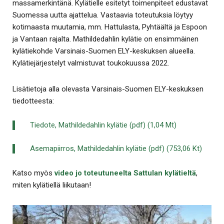
massamerkintänä. Kylätielle esitetyt toimenpiteet edustavat
Suomessa uutta ajattelua. Vastaavia toteutuksia löytyy
kotimaasta muutamia, mm. Hattulasta, Pyhtäältä ja Espoon
ja Vantaan rajalta. Mathildedahlin kylätie on ensimmäinen
kylätiekohde Varsinais-Suomen ELY-keskuksen alueella.
Kylätiejärjestelyt valmistuvat toukokuussa 2022.
Lisätietoja alla olevasta Varsinais-Suomen ELY-keskuksen
tiedotteesta:
Tiedote, Mathildedahlin kylätie (pdf) (1,04 Mt)
Asemapiirros, Mathildedahlin kylätie (pdf) (753,06 Kt)
Katso myös
video jo toteutuneelta Sattulan kylätieltä
,
miten kylätiellä liikutaan!