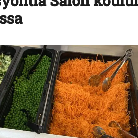
yöntiä Salon koului
ssa