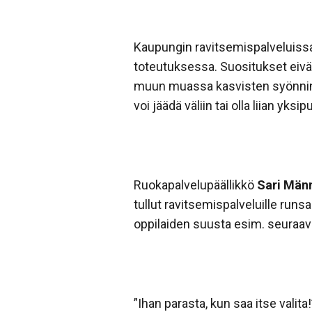
Kaupungin ravitsemispalveluissa
toteutuksessa. Suositukset eivät
muun muassa kasvisten syönnin v
voi jäädä väliin tai olla liian yksip
Ruokapalvelupäällikkö
Sari Män
tullut ravitsemispalveluille runsa
oppilaiden suusta esim. seuraa
”Ihan parasta, kun saa itse valita!