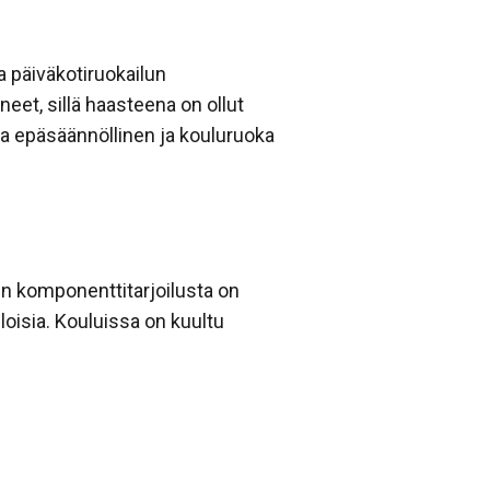
 päiväkotiruokailun
eet, sillä haasteena on ollut
ta epäsäännöllinen ja kouluruoka
ien komponenttitarjoilusta on
iloisia. Kouluissa on kuultu