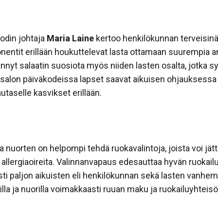
kodin johtaja
Maria Laine
kertoo henkilökunnan terveisinä,
nentit erillään houkuttelevat lasta ottamaan suurempia a
ännyt salaatin suosiota myös niiden lasten osalta, jotka sy
salon päiväkodeissa lapset saavat aikuisen ohjauksessa va
utaselle kasvikset erillään.
a nuorten on helpompi tehdä ruokavalintoja, joista voi jät
da allergiaoireita. Valinnanvapaus edesauttaa hyvän ruok
sti paljon aikuisten eli henkilökunnan sekä lasten vanhem
illa ja nuorilla voimakkaasti ruuan maku ja ruokailuyhteisö