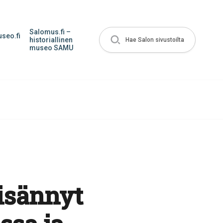
Salomus.fi –
seo.fi
historiallinen
Hae Salon sivustoilta
museo SAMU
lisännyt