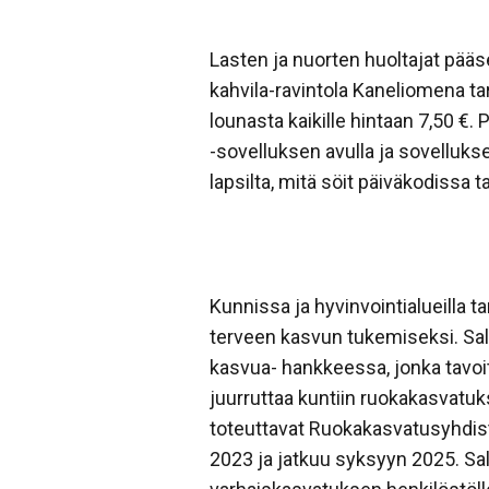
Lasten ja nuorten huoltajat pää
kahvila-ravintola Kaneliomena ta
lounasta kaikille hintaan 7,50 €
-sovelluksen avulla ja sovelluks
lapsilta, mitä söit päiväkodissa t
Kunnissa ja hyvinvointialueilla 
terveen kasvun tukemiseksi. Sa
kasvua- hankkeessa, jonka tavoit
juurruttaa kuntiin ruokakasvatuk
toteuttavat Ruokakasvatusyhdist
2023 ja jatkuu syksyyn 2025. Sal