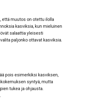
 että muutos on otettu ilolla
nnoksia kasviksia, kun mieluinen
övät salaattia yleisesti
lita paljonko ottavat kasviksia.
tää pois esimerkiksi kasviksen,
ailukokemuksen syntyä, mutta
pien tukea ja ohjausta.
.