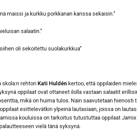
tämä maissi ja kurkku porkkanan kanssa sekaisin.”
ieluisan salaatin.”
 siihen oli sekoitettu suolakurkkua”
 skola:n rehtori
Kati Huldén
kertoo, että oppilaiden miele
ksynä oppilaat ovat ottaneet ilolla vastaan salaatit erilli
senttia, mikä on huima tulos. Näin saavutetaan hienosti 
oppilaat esittelevätkin ylpeinä lautasiaan, joissa on laut
ohtamissa kouluissa on tarkoitus tutustuttaa oppilaat Jam
palautteeseen vielä tänä syksynä.