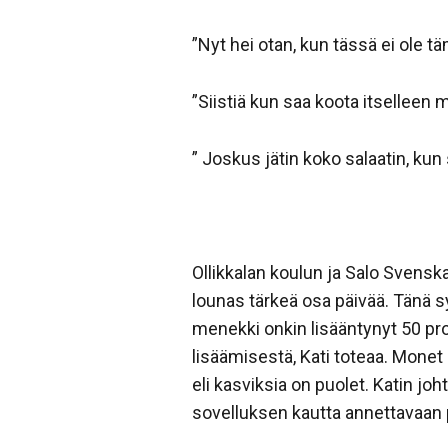
”Nyt hei otan, kun tässä ei ole 
”Siistiä kun saa koota itselleen m
” Joskus jätin koko salaatin, kun
Ollikkalan koulun ja Salo Svenska
lounas tärkeä osa päivää. Tänä sy
menekki onkin lisääntynyt 50 pro
lisäämisestä, Kati toteaa. Monet 
eli kasviksia on puolet. Katin j
sovelluksen kautta annettavaan 