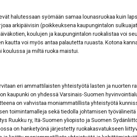
sevät halutessaan syömään samaa lounasruokaa kuin lapse
rjoaa arkipäivisin (poikkeuksena kaupungintalon sulkuajat
. Päiväkotien, koulujen ja kaupungintalon ruokalistaa vo
en kautta voi myös antaa palautetta ruuasta. Kotona kann
ai koulussa ja miltä ruoka maistui.
tarvitaan eri ammattilaisten yhteistyötä lasten ja nuorten
lon kaupunki on yhdessä Varsinais-Suomen hyvinvointia
teena on vahvistaa moniammatillista yhteistyötä kunnissa
sen toimintamalleja sekä tiedolla johtamisen työvälineitä 
ys Ruukku ry, Itä-Suomen yliopisto ja Suomen Sydänliitt
ossa on hanketyönä järjestetty ruokakasvatukseen liittyv