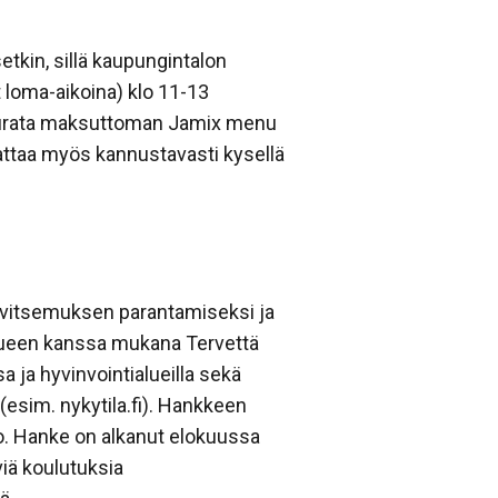
tkin, sillä kaupungintalon
 loma-aikoina) klo 11-13
i seurata maksuttoman Jamix menu
attaa myös kannustavasti kysellä
 ravitsemuksen parantamiseksi ja
lueen kanssa mukana Tervettä
 ja hyvinvointialueilla sekä
(esim. nykytila.fi). Hankkeen
o. Hanke on alkanut elokuussa
iä koulutuksia