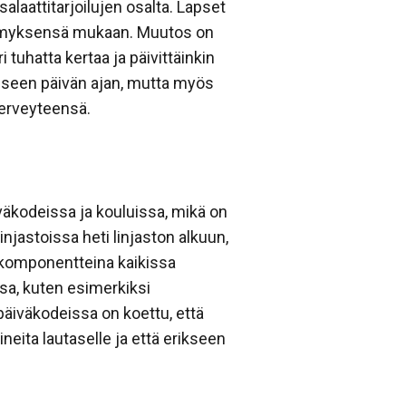
laattitarjoilujen osalta. Lapset
ieltymyksensä mukaan. Muutos on
tuhatta kertaa ja päivittäinkin
miseen päivän ajan, mutta myös
terveyteensä.
väkodeissa ja kouluissa, mikä on
njastoissa heti linjaston alkuun,
inä komponentteina kaikissa
osa, kuten esimerkiksi
 päiväkodeissa on koettu, että
eita lautaselle ja että erikseen