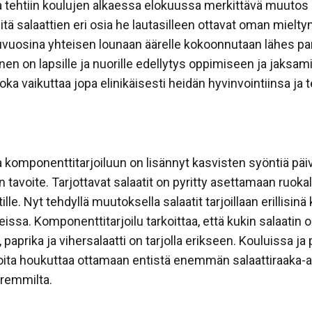
 tehtiin koulujen alkaessa elokuussa merkittävä muutos sa
, mitä salaattien eri osia he lautasilleen ottavat oman m
uvuosina yhteisen lounaan äärelle kokoonnutaan lähes pari 
nen on lapsille ja nuorille edellytys oppimiseen ja jaksa
ka vaikuttaa jopa elinikäisesti heidän hyvinvointiinsa ja 
 komponenttitarjoiluun on lisännyt kasvisten syöntiä päi
avoite. Tarjottavat salaatit on pyritty asettamaan ruokali
aatille. Nyt tehdyllä muutoksella salaatit tarjoillaan erillis
issa. Komponenttitarjoilu tarkoittaa, että kukin salaatin 
 paprika ja vihersalaatti on tarjolla erikseen. Kouluissa ja
oita houkuttaa ottamaan entistä enemmän salaattiraaka-ain
aremmilta.