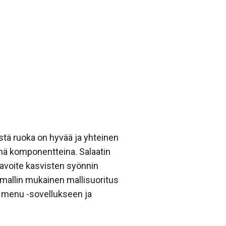
stä ruoka on hyvää ja yhteinen
sinä komponentteina. Salaatin
tavoite kasvisten syönnin
asmallin mukainen mallisuoritus
ix menu -sovellukseen ja