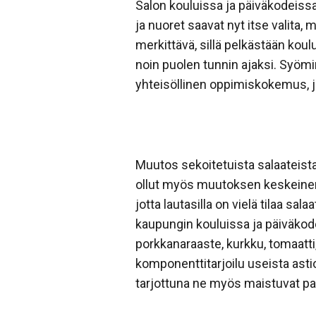
Salon kouluissa ja päiväkodeissa
ja nuoret saavat nyt itse valita
merkittävä, sillä pelkästään koul
noin puolen tunnin ajaksi. Syömi
yhteisöllinen oppimiskokemus, jo
Muutos sekoitetuista salaateista
ollut myös muutoksen keskeinen t
jotta lautasilla on vielä tilaa sal
kaupungin kouluissa ja päiväkode
porkkanaraaste, kurkku, tomaatti,
komponenttitarjoilu useista asti
tarjottuna ne myös maistuvat p