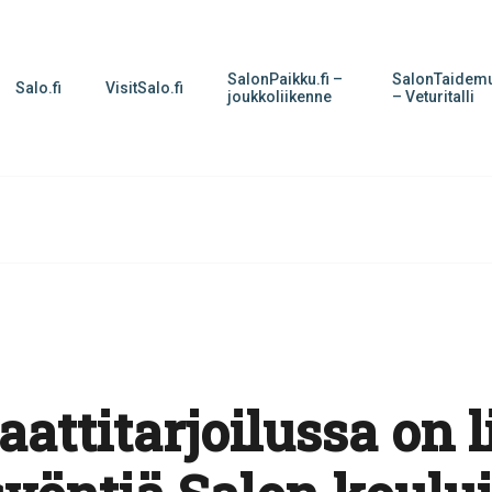
SalonPaikku.fi –
SalonTaidemu
Salo.fi
VisitSalo.fi
joukkoliikenne
– Veturitalli
attitarjoilussa on 