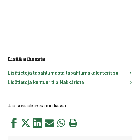
Lisää aiheesta
Lisätietoja tapahtumasta tapahtumakalenterissa
Lisätietoja kulttuuritila Näkkäristä
Jaa sosiaalisessa mediassa:
Jaa
Jaa
Jaa
Jaa
Jaa
Tulosta
tämä
tämä
tämä
tämä
tämä
tämä
Facebookissa
Twitterissä
LinkedIn:ssä
sähköpostitse
WhatsApp:ssa
sivu