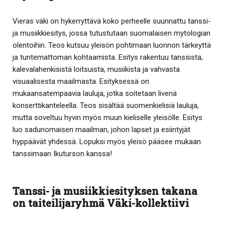
Vieras väki on hykerryttävä koko perheelle suunnattu tanssi-
ja musiikkiesitys, jossa tutustutaan suomalaisen mytologian
olentoihin. Teos kutsuu yleisön pohtimaan luonnon tärkeyttä
ja tuntemattoman kohtaamista. Esitys rakentuu tanssista,
kalevalahenkisistä loitsuista, musiikista ja vahvasta
visuaalisesta maailmasta. Esityksessä on
mukaansatempaavia lauluja, jotka soitetaan livenä
konserttikanteleella. Teos sisältää suomenkielisiä lauluja,
mutta soveltuu hyvin myös muun kieliselle yleisölle. Esitys
luo sadunomaisen maailman, johon lapset ja esiintyjät
hyppäävät yhdessä. Lopuksi myös yleisö pääsee mukaan
tanssimaan Ikuturson kanssa!
Tanssi- ja musiikkiesityksen takana
on taiteilijaryhmä Väki-kollektiivi