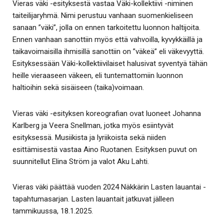
Vieras väki -esityksestä vastaa Väki-kollektiivi -niminen
taiteilijaryhmä. Nimi perustuu vanhaan suomenkieliseen
sanaan ”väki”, jolla on ennen tarkoitettu luonnon haltijoita.
Ennen vanhaan sanottiin myös että vahvoilla, kyvykkäillä ja
taikavoimaisilla ihmisillä sanottiin on ”väkeä” eli väkevyyttä.
Esityksessään Väki-kollektiivilaiset halusivat syventyä tähän
heille vieraaseen väkeen, eli tuntemattomiin luonnon
haltioihin sekä sisäiseen (taika)voimaan.
Vieras väki -esityksen koreografian ovat luoneet Johanna
Karlberg ja Veera Snellman, jotka myös esiintyvät
esityksessä. Musiikista ja lyriikoista sekä niiden
esittämisestä vastaa Aino Ruotanen. Esityksen puvut on
suunnitellut Elina Ström ja valot Aku Lahti.
Vieras väki päättää vuoden 2024 Näkkärin Lasten lauantai -
tapahtumasarjan. Lasten lauantait jatkuvat jälleen
tammikuussa, 18.1.2025.