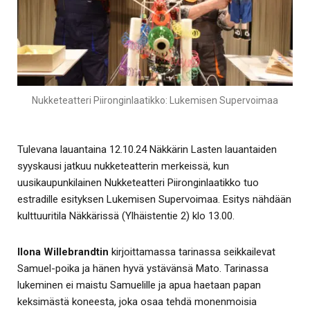
Nukketeatteri Piironginlaatikko: Lukemisen Supervoimaa
Tulevana lauantaina 12.10.24 Näkkärin Lasten lauantaiden
syyskausi jatkuu nukketeatterin merkeissä, kun
uusikaupunkilainen Nukketeatteri Piironginlaatikko tuo
estradille esityksen Lukemisen Supervoimaa. Esitys nähdään
kulttuuritila Näkkärissä (Ylhäistentie 2) klo 13.00.
Ilona Willebrandtin
kirjoittamassa tarinassa seikkailevat
Samuel-poika ja hänen hyvä ystävänsä Mato. Tarinassa
lukeminen ei maistu Samuelille ja apua haetaan papan
keksimästä koneesta, joka osaa tehdä monenmoisia