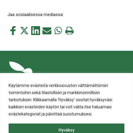
Jaa sosiaalisessa mediassa:
Jaa
Jaa
Jaa
Jaa
Jaa
Tulosta
tämä
tämä
tämä
tämä
tämä
tämä
Facebookissa
Twitterissä
LinkedIn:ssä
sähköpostitse
WhatsApp:ssa
sivu
Käytämme evästeitä verkkosivuston välttämättömiin
toimintoihin sekä tilastollisiin ja markkinoinnillisiin
tarkoituksiin. Klikkaamalla ‘Hyväksy’ osoitat hyväksyväsi
kaikkien evästeiden käytön tai voit valita itse haluamasi
evästekategoriat ja päivittää suostumuksesi.
Tietosuoja
Evästeiden käyttö
Hyväksy