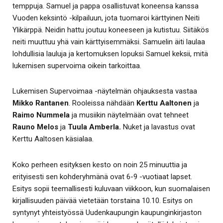
temppuja. Samuel ja pappa osallistuvat koneensa kanssa
Vuoden keksintö -kilpailuun, jota tuomaroi kärttyinen Neiti
Ylikärppä. Neidin hattu joutuu koneeseen ja kutistuu. Siitäkös
neiti muuttuu yhä vain kärttyisemmäksi. Samuelin äiti laulaa
lohdullisia lauluja ja kertomuksen lopuksi Samuel keksii, mitä
lukemisen supervoima oikein tarkoittaa.
Lukemisen Supervoimaa -näytelmän ohjauksesta vastaa
Mikko Rantanen
. Rooleissa nähdään
Kerttu Aaltonen
ja
Raimo Nummela
ja musiikin näytelmään ovat tehneet
Rauno Melos
ja
Tuula Amberla.
Nuket ja lavastus ovat
Kerttu Aaltosen käsialaa.
Koko perheen esityksen kesto on noin 25 minuuttia ja
erityisesti sen kohderyhmänä ovat 6-9 -vuotiaat lapset.
Esitys sopii teemallisesti kuluvaan viikkoon, kun suomalaisen
kirjallisuuden päivää vietetään torstaina 10.10. Esitys on
syntynyt yhteistyössä Uudenkaupungin kaupunginkirjaston