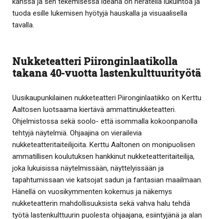
kanssa ja sen tekemisessä ideana on herätellä lukuintoa ja
tuoda esille lukemisen hyötyjä hauskalla ja visuaalisella
tavalla.
Nukketeatteri Piironginlaatikolla
takana 40-vuotta lastenkulttuurityötä
Uusikaupunkilainen nukketeatteri Piironginlaatikko on Kerttu
Aaltosen luotsaama kiertävä ammattinukketeatteri.
Ohjelmistossa sekä soolo- että isommalla kokoonpanolla
tehtyjä näytelmiä. Ohjaajina on vierailevia
nukketeatteritaiteilijoita. Kerttu Aaltonen on monipuolisen
ammatillisen koulutuksen hankkinut nukketeatteritaiteilija,
joka lukuisissa näytelmissään, näyttelyissään ja
tapahtumissaan vie katsojat sadun ja fantasian maailmaan.
Hänellä on vuosikymmenten kokemus ja näkemys
nukketeatterin mahdollisuuksista sekä vahva halu tehdä
työtä lastenkulttuurin puolesta ohjaajana, esiintyjänä ja alan