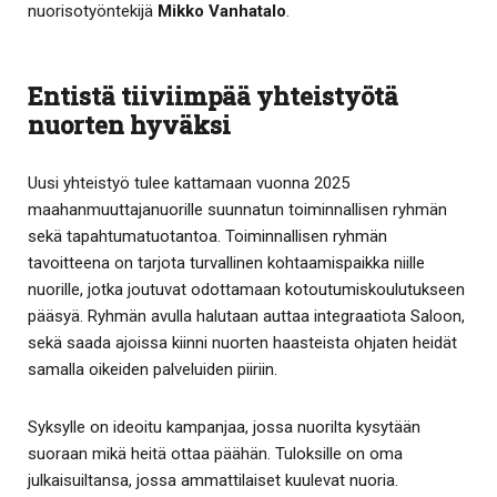
nuorisotyöntekijä
Mikko Vanhatalo
.
Entistä tiiviimpää yhteistyötä
nuorten hyväksi
Uusi yhteistyö tulee kattamaan vuonna 2025
maahanmuuttajanuorille suunnatun toiminnallisen ryhmän
sekä tapahtumatuotantoa. Toiminnallisen ryhmän
tavoitteena on tarjota turvallinen kohtaamispaikka niille
nuorille, jotka joutuvat odottamaan kotoutumiskoulutukseen
pääsyä. Ryhmän avulla halutaan auttaa integraatiota Saloon,
sekä saada ajoissa kiinni nuorten haasteista ohjaten heidät
samalla oikeiden palveluiden piiriin.
Syksylle on ideoitu kampanjaa, jossa nuorilta kysytään
suoraan mikä heitä ottaa päähän. Tuloksille on oma
julkaisuiltansa, jossa ammattilaiset kuulevat nuoria.