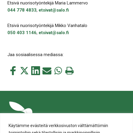
Etsivä nuorisotyöntekijä Maria Lammervo
044 778 4833
,
etsivat@salo.fi
Etsivä nuorisotyöntekijä Mikko Vanhatalo
050 403 1146
,
etsivat@salo.fi
Jaa sosiaalisessa mediassa:
Jaa
Jaa
Jaa
Jaa
Jaa
Tulosta
tämä
tämä
tämä
tämä
tämä
tämä
Facebookissa
Twitterissä
LinkedIn:ssä
sähköpostitse
WhatsApp:ssa
sivu
Käytämme evästeitä verkkosivuston välttämättömiin
toimintoihin sekä tilastollisiin ja markkinoinnillisiin