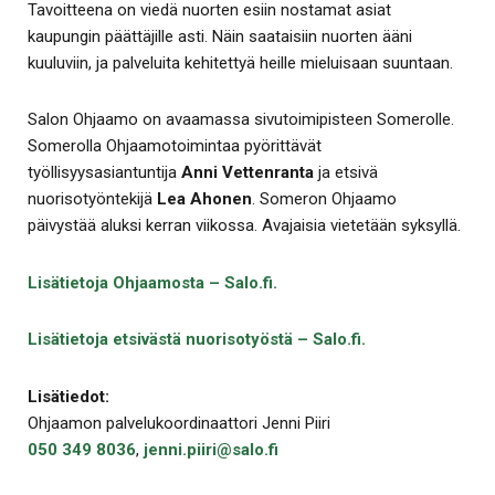
Tavoitteena on viedä nuorten esiin nostamat asiat
kaupungin päättäjille asti. Näin saataisiin nuorten ääni
kuuluviin, ja palveluita kehitettyä heille mieluisaan suuntaan.
Salon Ohjaamo on avaamassa sivutoimipisteen Somerolle.
Somerolla Ohjaamotoimintaa pyörittävät
työllisyysasiantuntija
Anni Vettenranta
ja etsivä
nuorisotyöntekijä
Lea Ahonen
. Someron Ohjaamo
päivystää aluksi kerran viikossa. Avajaisia vietetään syksyllä.
Lisätietoja Ohjaamosta – Salo.fi.
Lisätietoja etsivästä nuorisotyöstä – Salo.fi.
Lisätiedot:
Ohjaamon palvelukoordinaattori Jenni Piiri
050 349 8036
,
jenni.piiri@salo.fi