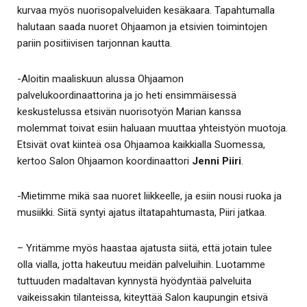
kurvaa myös nuorisopalveluiden kesäkaara. Tapahtumalla
halutaan saada nuoret Ohjaamon ja etsivien toimintojen
pariin positiivisen tarjonnan kautta.
-Aloitin maaliskuun alussa Ohjaamon
palvelukoordinaattorina ja jo heti ensimmäisessä
keskustelussa etsivän nuorisotyön Marian kanssa
molemmat toivat esiin haluaan muuttaa yhteistyön muotoja.
Etsivät ovat kiinteä osa Ohjaamoa kaikkialla Suomessa,
kertoo Salon Ohjaamon koordinaattori
Jenni Piiri
.
-Mietimme mikä saa nuoret liikkeelle, ja esiin nousi ruoka ja
musiikki. Siitä syntyi ajatus iltatapahtumasta, Piiri jatkaa.
– Yritämme myös haastaa ajatusta siitä, että jotain tulee
olla vialla, jotta hakeutuu meidän palveluihin. Luotamme
tuttuuden madaltavan kynnystä hyödyntää palveluita
vaikeissakin tilanteissa, kiteyttää Salon kaupungin etsivä