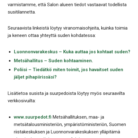
varmistamme, että Salon alueen tiedot vastaavat todellista
susitilannetta.
Seuraavista linkeistä löytyy viranomaisohjeita, kuinka toimia
ja keneen ottaa yhteyttä suden kohdatessa:
Luonnonvarakeskus – Kuka auttaa jos kohtaat suden?
Metsähallitus – Suden kohtaaminen.
Poliisi – Tiedätkö miten toimit, jos havaitset suden
jäljet pihapiirissäsi?
Lisätietoa susista ja suurpedoista löytyy myös seuraavilta
verkkosivuilta:
www.suurpedot.fi
Metsähallituksen, maa- ja
metsätalousministeriön, ympäristöministeriön, Suomen
riistakeskuksen ja Luonnonvarakeskuksen ylläpitämä