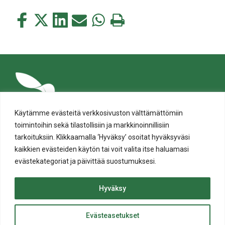
Jaa
Jaa
Jaa
Jaa
Jaa
Tulosta
tämä
tämä
tämä
tämä
tämä
tämä
Facebookissa
Twitterissä
LinkedIn:ssä
sähköpostitse
WhatsApp:ssa
sivu
Käytämme evästeitä verkkosivuston välttämättömiin
toimintoihin sekä tilastollisiin ja markkinoinnillisiin
tarkoituksiin. Klikkaamalla ‘Hyväksy’ osoitat hyväksyväsi
kaikkien evästeiden käytön tai voit valita itse haluamasi
evästekategoriat ja päivittää suostumuksesi.
Tietosuoja
Evästeiden käyttö
Hyväksy
Saavutettavuusseloste
Evästeasetukset