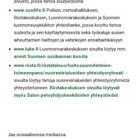
sivusto, jossa tietoa suurpedoista
www.susilife.fi
Poliisin, metsähallituksen,
Riistakeskuksen, Luonnonvarakeskuksen ja Suomen
luonnonsuojeluliiton yhteishanke, jossa koottu tietoa
sudesta ja sen käyttäytymisestä sekä työkaluja susien
aiheuttamien haittojen ja vahinkojen ennaltaehkäisyyn
www.luke.fi
Luonnonvarakeskuksen sivuilta löytyy mm.
arviot Suomen susikannan koosta
www.riista.fi/riistatalous/hoitosuunnitelmien-
toimeenpano/susireviirialueiden-yhteistyoryhmat/
-
sivuilta löytyy tietoja susireviirialueiden yhteistyöryhmistä
yhteystietoineen.
Riistakeskuksen sivuilta löytyvät
myös Salon petoyhdyshenkilöiden yhteystiedot.
Jaa sosiaalisessa mediassa: