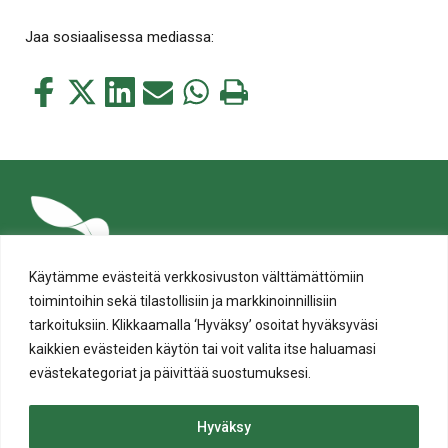
Jaa sosiaalisessa mediassa:
Jaa
Jaa
Jaa
Jaa
Jaa
Tulosta
tämä
tämä
tämä
tämä
tämä
tämä
Facebookissa
Twitterissä
LinkedIn:ssä
sähköpostitse
WhatsApp:ssa
sivu
Käytämme evästeitä verkkosivuston välttämättömiin
toimintoihin sekä tilastollisiin ja markkinoinnillisiin
tarkoituksiin. Klikkaamalla ‘Hyväksy’ osoitat hyväksyväsi
kaikkien evästeiden käytön tai voit valita itse haluamasi
evästekategoriat ja päivittää suostumuksesi.
Tietosuoja
Evästeiden käyttö
Hyväksy
Saavutettavuusseloste