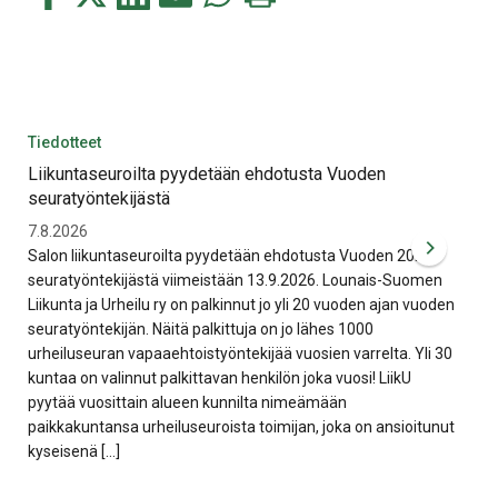
tämä
tämä
tämä
tämä
tämä
tämä
Facebookissa
Twitterissä
LinkedIn:ssä
sähköpostitse
WhatsApp:ssa
sivu
Tiedotteet
Tie
Liikuntaseuroilta pyydetään ehdotusta Vuoden
Var
seuratyöntekijästä
Mar
7.8.2026
6.8
Salon liikuntaseuroilta pyydetään ehdotusta Vuoden 2026
Sal
seuratyöntekijästä viimeistään 13.9.2026. Lounais-Suomen
kun
Liikunta ja Urheilu ry on palkinnut jo yli 20 vuoden ajan vuoden
hank
seuratyöntekijän. Näitä palkittuja on jo lähes 1000
eril
urheiluseuran vapaaehtoistyöntekijää vuosien varrelta. Yli 30
liit
kuntaa on valinnut palkittavan henkilön joka vuosi! LiikU
avu
pyytää vuosittain alueen kunnilta nimeämään
tai 
paikkakuntansa urheiluseuroista toimijan, joka on ansioitunut
nuo
kyseisenä […]
liit
mill