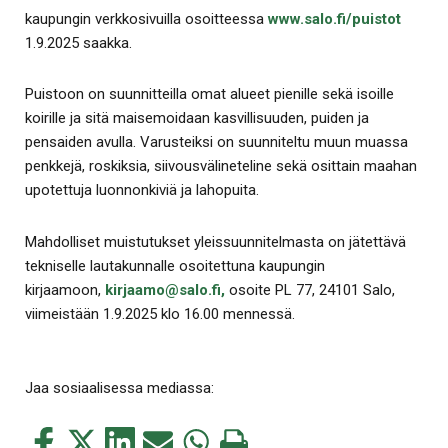
kaupungin verkkosivuilla osoitteessa
www.salo.fi/puistot
1.9.2025 saakka.
Puistoon on suunnitteilla omat alueet pienille sekä isoille
koirille ja sitä maisemoidaan kasvillisuuden, puiden ja
pensaiden avulla. Varusteiksi on suunniteltu muun muassa
penkkejä, roskiksia, siivousvälineteline sekä osittain maahan
upotettuja luonnonkiviä ja lahopuita.
Mahdolliset muistutukset yleissuunnitelmasta on jätettävä
tekniselle lautakunnalle osoitettuna kaupungin
kirjaamoon,
kirjaamo@salo.fi,
osoite PL 77, 24101 Salo,
viimeistään 1.9.2025 klo 16.00 mennessä.
Jaa sosiaalisessa mediassa:
Jaa
Jaa
Jaa
Jaa
Jaa
Tulosta