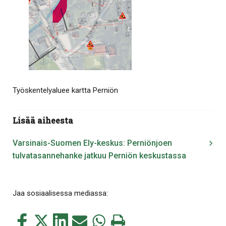
Työskentelyaluee kartta Perniön
Lisää aiheesta
Varsinais-Suomen Ely-keskus: Perniönjoen
tulvatasannehanke jatkuu Perniön keskustassa
Jaa sosiaalisessa mediassa:
Jaa
Jaa
Jaa
Jaa
Jaa
Tulosta