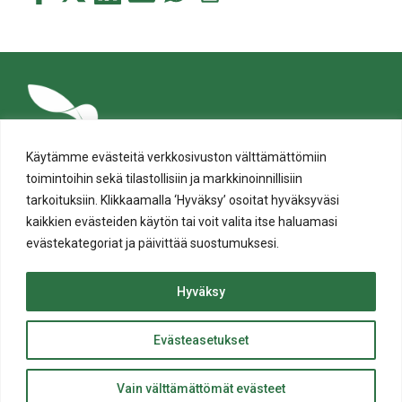
tämä
tämä
tämä
tämä
tämä
tämä
Facebookissa
Twitterissä
LinkedIn:ssä
sähköpostitse
WhatsApp:ssa
sivu
Käytämme evästeitä verkkosivuston välttämättömiin
toimintoihin sekä tilastollisiin ja markkinoinnillisiin
tarkoituksiin. Klikkaamalla ‘Hyväksy’ osoitat hyväksyväsi
kaikkien evästeiden käytön tai voit valita itse haluamasi
evästekategoriat ja päivittää suostumuksesi.
Tietosuoja
Evästeiden käyttö
Hyväksy
Saavutettavuusseloste
Evästeasetukset
ylös
© Salon kaupunki 2020 • All rights reserved.
Takaisin
Website crafted by
Evermade
.
Vain välttämättömät evästeet