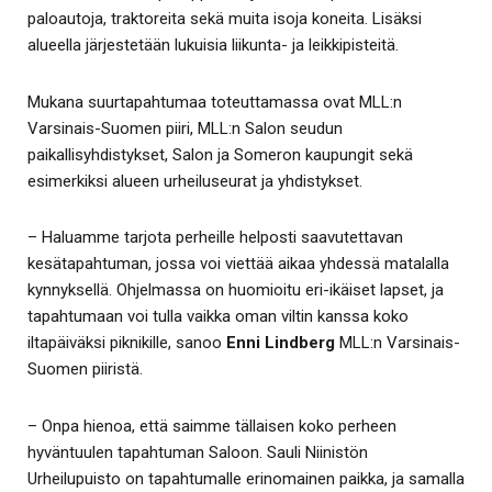
paloautoja, traktoreita sekä muita isoja koneita. Lisäksi
alueella järjestetään lukuisia liikunta- ja leikkipisteitä.
Mukana suurtapahtumaa toteuttamassa ovat MLL:n
Varsinais-Suomen piiri, MLL:n Salon seudun
paikallisyhdistykset, Salon ja Someron kaupungit sekä
esimerkiksi alueen urheiluseurat ja yhdistykset.
– Haluamme tarjota perheille helposti saavutettavan
kesätapahtuman, jossa voi viettää aikaa yhdessä matalalla
kynnyksellä. Ohjelmassa on huomioitu eri-ikäiset lapset, ja
tapahtumaan voi tulla vaikka oman viltin kanssa koko
iltapäiväksi piknikille, sanoo
Enni Lindberg
MLL:n Varsinais-
Suomen piiristä.
– Onpa hienoa, että saimme tällaisen koko perheen
hyväntuulen tapahtuman Saloon. Sauli Niinistön
Urheilupuisto on tapahtumalle erinomainen paikka, ja samalla