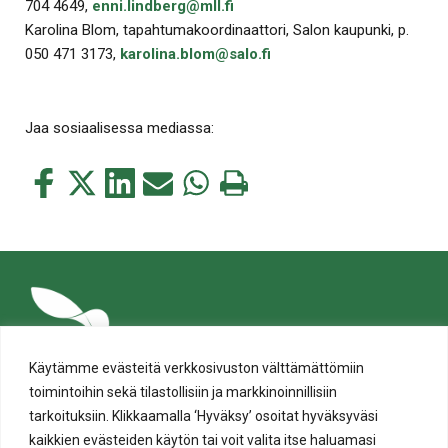
704 4649,
enni.lindberg@mll.fi
Karolina Blom, tapahtumakoordinaattori, Salon kaupunki, p.
050 471 3173,
karolina.blom@salo.fi
Jaa sosiaalisessa mediassa:
Jaa
Jaa
Jaa
Jaa
Jaa
Tulosta
tämä
tämä
tämä
tämä
tämä
tämä
Facebookissa
Twitterissä
LinkedIn:ssä
sähköpostitse
WhatsApp:ssa
sivu
Käytämme evästeitä verkkosivuston välttämättömiin
toimintoihin sekä tilastollisiin ja markkinoinnillisiin
tarkoituksiin. Klikkaamalla ‘Hyväksy’ osoitat hyväksyväsi
kaikkien evästeiden käytön tai voit valita itse haluamasi