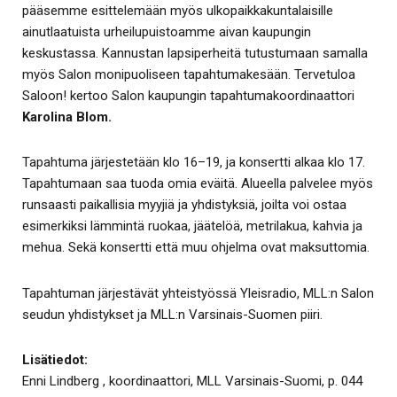
pääsemme esittelemään myös ulkopaikkakuntalaisille
ainutlaatuista urheilupuistoamme aivan kaupungin
keskustassa. Kannustan lapsiperheitä tutustumaan samalla
myös Salon monipuoliseen tapahtumakesään. Tervetuloa
Saloon! kertoo Salon kaupungin tapahtumakoordinaattori
Karolina Blom.
Tapahtuma järjestetään klo 16–19, ja konsertti alkaa klo 17.
Tapahtumaan saa tuoda omia eväitä. Alueella palvelee myös
runsaasti paikallisia myyjiä ja yhdistyksiä, joilta voi ostaa
esimerkiksi lämmintä ruokaa, jäätelöä, metrilakua, kahvia ja
mehua. Sekä konsertti että muu ohjelma ovat maksuttomia.
Tapahtuman järjestävät yhteistyössä Yleisradio, MLL:n Salon
seudun yhdistykset ja MLL:n Varsinais-Suomen piiri.
Lisätiedot:
Enni Lindberg , koordinaattori, MLL Varsinais-Suomi, p. 044