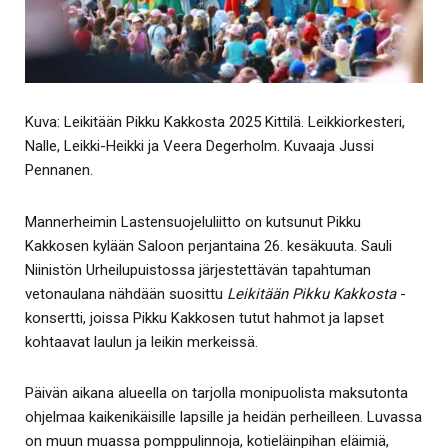
Kuva: Leikitään Pikku Kakkosta 2025 Kittilä. Leikkiorkesteri,
Nalle, Leikki-Heikki ja Veera Degerholm. Kuvaaja Jussi
Pennanen.
Mannerheimin Lastensuojeluliitto on kutsunut Pikku
Kakkosen kylään Saloon perjantaina 26. kesäkuuta. Sauli
Niinistön Urheilupuistossa järjestettävän tapahtuman
vetonaulana nähdään suosittu
Leikitään Pikku Kakkosta
-
konsertti, joissa Pikku Kakkosen tutut hahmot ja lapset
kohtaavat laulun ja leikin merkeissä.
Päivän aikana alueella on tarjolla monipuolista maksutonta
ohjelmaa kaikenikäisille lapsille ja heidän perheilleen. Luvassa
on muun muassa pomppulinnoja, kotieläinpihan eläimiä,