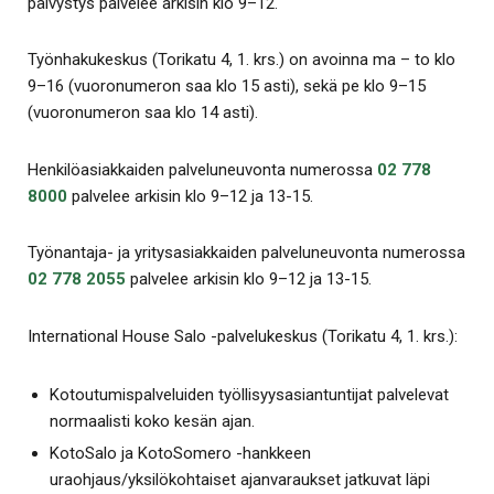
päivystys palvelee arkisin klo 9–12.
Työnhakukeskus (Torikatu 4, 1. krs.) on avoinna ma – to klo
9–16 (vuoronumeron saa klo 15 asti), sekä pe klo 9–15
(vuoronumeron saa klo 14 asti).
Henkilöasiakkaiden palveluneuvonta numerossa
02 778
8000
palvelee arkisin klo 9–12 ja 13-15.
Työnantaja- ja yritysasiakkaiden palveluneuvonta numerossa
02 778 2055
palvelee arkisin klo 9–12 ja 13-15.
International House Salo -palvelukeskus (Torikatu 4, 1. krs.):
Kotoutumispalveluiden työllisyysasiantuntijat palvelevat
normaalisti koko kesän ajan.
KotoSalo ja KotoSomero -hankkeen
uraohjaus/yksilökohtaiset ajanvaraukset jatkuvat läpi