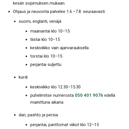
kesän sopimuksen mukaan.
Ohjaus ja neuvonta palvelee 1.6.–7.8. seuraavasti:
suomi, englanti, venäjä
maanantai klo 10–15
tiistai klo 10–15
keskiviikko vain ajanvarauksella
torstai klo 10–15
perjantai suljettu
kurdi
keskiviikko klo 12.30–15.30
puhelimitse numerosta
050 401 9076
edellä
mainittuna aikana
dari, pashto ja persia
perjantai, parittomat viikot klo 12–15