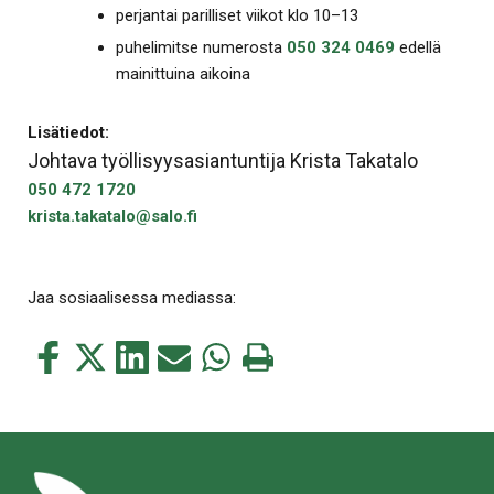
perjantai parilliset viikot klo 10–13
puhelimitse numerosta
050 324 0469
edellä
mainittuina aikoina
Lisätiedot:
Johtava työllisyysasiantuntija Krista Takatalo
050 472 1720
krista.takatalo@salo.fi
Jaa sosiaalisessa mediassa:
Jaa
Jaa
Jaa
Jaa
Jaa
Tulosta
tämä
tämä
tämä
tämä
tämä
tämä
Facebookissa
Twitterissä
LinkedIn:ssä
sähköpostitse
WhatsApp:ssa
sivu