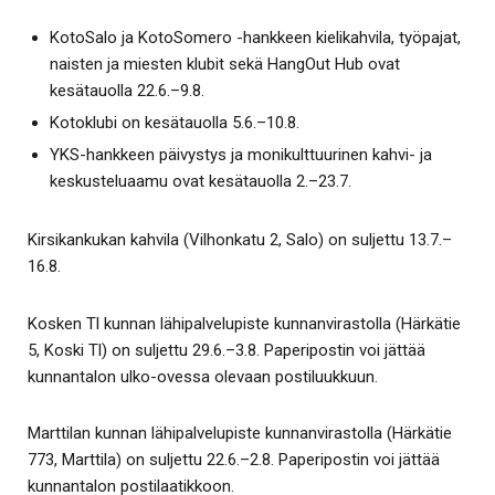
KotoSalo ja KotoSomero -hankkeen kielikahvila, työpajat,
naisten ja miesten klubit sekä HangOut Hub ovat
kesätauolla 22.6.–9.8.
Kotoklubi on kesätauolla 5.6.–10.8.
YKS-hankkeen päivystys ja monikulttuurinen kahvi- ja
keskusteluaamu ovat kesätauolla 2.–23.7.
Kirsikankukan kahvila (Vilhonkatu 2, Salo) on suljettu 13.7.–
16.8.
Kosken Tl kunnan lähipalvelupiste kunnanvirastolla (Härkätie
5, Koski Tl) on suljettu 29.6.–3.8. Paperipostin voi jättää
kunnantalon ulko-ovessa olevaan postiluukkuun.
Marttilan kunnan lähipalvelupiste kunnanvirastolla (Härkätie
773, Marttila) on suljettu 22.6.–2.8. Paperipostin voi jättää
kunnantalon postilaatikkoon.