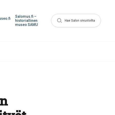
Salomus.fi –
seo.fi
historiallinen
Hae Salon sivustoilta
museo SAMU
un