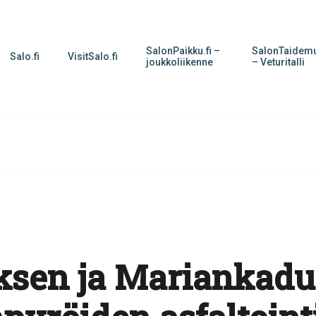
SalonPaikku.fi –
SalonTaidemu
Salo.fi
VisitSalo.fi
joukkoliikenne
– Veturitalli
toksen ja Mariankad