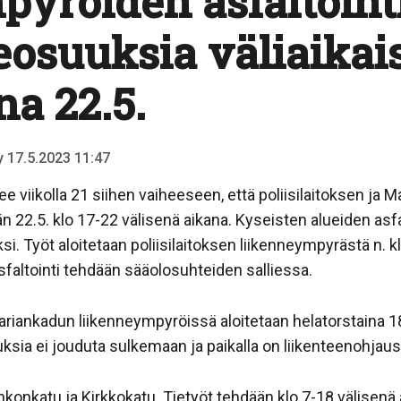
pyröiden asfaltoint
eosuuksia väliaikai
a 22.5.
ty 17.5.2023 11:47
ee viikolla 21 siihen vaiheeseen, että poliisilaitoksen ja
n 22.5. klo 17-22 välisenä aikana. Kyseisten alueiden asfa
. Työt aloitetaan poliisilaitoksen liikenneympyrästä n. klo
sfaltointi tehdään sääolosuhteiden salliessa.
Mariankadun liikenneympyröissä aloitetaan helatorstaina 1
uuksia ei jouduta sulkemaan ja paikalla on liikenteenohjaus
konkatu ja Kirkkokatu. Tietyöt tehdään klo 7-18 välisenä 