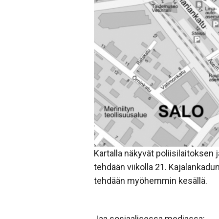
Kartalla näkyvät poliisilaitoksen
tehdään viikolla 21. Kajalankadun
tehdään myöhemmin kesällä.
Jaa sosiaalisessa mediassa: