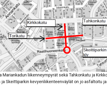
 ja Mariankadun liikenneympyrät sekä Tahkonkatu ja Kirkkok
 ja Skeittiparkin kevyenliikenteenväylät on jo asfaltoitu ja