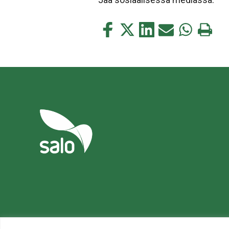
Jaa
Jaa
Jaa
Jaa
Jaa
Tulosta
tämä
tämä
tämä
tämä
tämä
tämä
Facebookissa
Twitterissä
LinkedIn:ssä
sähköpostitse
WhatsApp:s
sivu
Tietosuoja