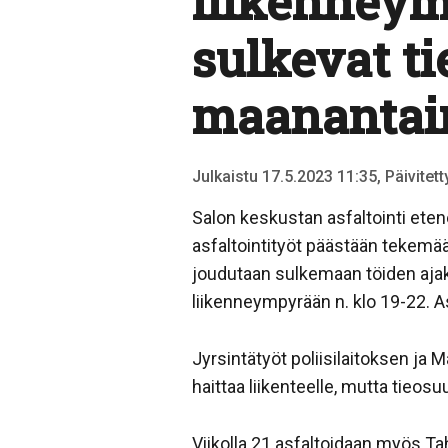
liikenneym
sulkevat ti
maanantain
Julkaistu 17.5.2023 11:35, Päivitet
Salon keskustan asfaltointi eten
asfaltointityöt päästään tekemää
joudutaan sulkemaan töiden ajaksi
liikenneympyrään n. klo 19-22. A
Jyrsintätyöt poliisilaitoksen ja 
haittaa liikenteelle, mutta tieos
Viikolla 21 asfaltoidaan myös Tah