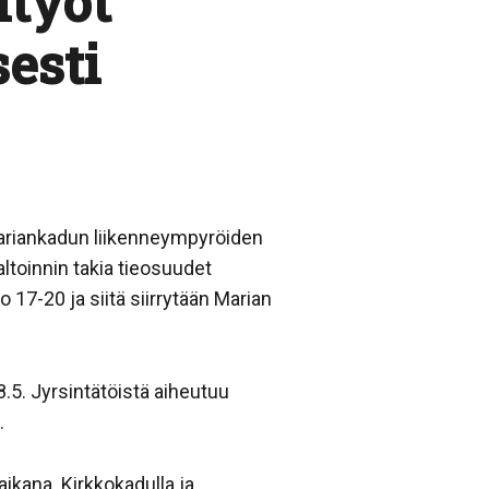
ityöt
sesti
 Mariankadun liikenneympyröiden
ltoinnin takia tieosuudet
 17-20 ja siitä siirrytään Marian
8.5. Jyrsintätöistä aiheutuu
.
aikana. Kirkkokadulla ja