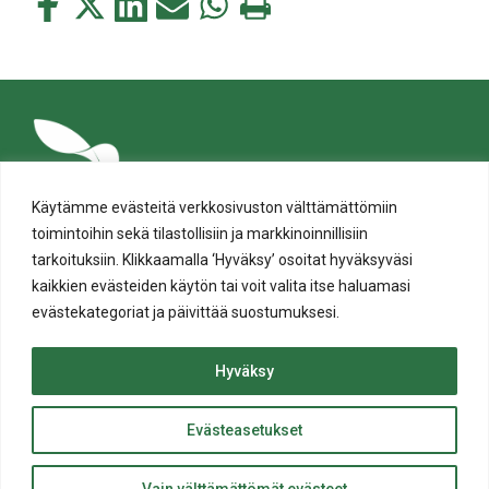
Jaa
Jaa
Jaa
Jaa
Jaa
Tulosta
tämä
tämä
tämä
tämä
tämä
tämä
Facebookissa
Twitterissä
LinkedIn:ssä
sähköpostitse
WhatsApp:ssa
sivu
Käytämme evästeitä verkkosivuston välttämättömiin
toimintoihin sekä tilastollisiin ja markkinoinnillisiin
tarkoituksiin. Klikkaamalla ‘Hyväksy’ osoitat hyväksyväsi
kaikkien evästeiden käytön tai voit valita itse haluamasi
evästekategoriat ja päivittää suostumuksesi.
Tietosuoja
Evästeiden käyttö
Hyväksy
Saavutettavuusseloste
Evästeasetukset
ylös
© Salon kaupunki 2020 • All rights reserved.
Takaisin
Website crafted by
Evermade
.
Vain välttämättömät evästeet