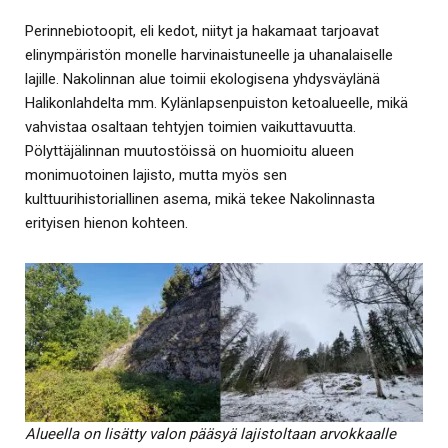
Perinnebiotoopit, eli kedot, niityt ja hakamaat tarjoavat
elinympäristön monelle harvinaistuneelle ja uhanalaiselle
lajille. Nakolinnan alue toimii ekologisena yhdysväylänä
Halikonlahdelta mm. Kylänlapsenpuiston ketoalueelle, mikä
vahvistaa osaltaan tehtyjen toimien vaikuttavuutta.
Pölyttäjälinnan muutostöissä on huomioitu alueen
monimuotoinen lajisto, mutta myös sen
kulttuurihistoriallinen asema, mikä tekee Nakolinnasta
erityisen hienon kohteen.
Alueella on lisätty valon pääsyä lajistoltaan arvokkaalle