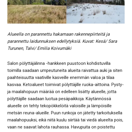
Alueella on parannettu hakamaan rakennepiirteitä ja
parannettu laidunnuksen edellytyksiä. Kuvat: Kesä/ Sara
Turunen, Talvi/ Emilia Koivumäki
Salon pölyttäjälinna -hankkeen puustoon kohdistuvilla
toimilla saadaan umpeutuneita alueita raivattua auki ja siten
paahteisuutta vaativille kasveille enemmän valoa ja tilaa
kasvaa. Ketoalueet toimivat pölyttäjille ruoka-aittoina. Pysty-
ja maalahopuun määrää on edelleen lisätty alueelle, jotta
pölyttäjille saadaan luotua pesäpaikkoja. Käytännössä
alueelle on tehty tekopökkelöitä valoisille ja lämpöisille
metsän reuna-alueille. Puun runkoja on jätetty tarkoituksella
maalahopuuksi, eikä niitä kuulu siirtää tai viedä alueelta pois,
vaan ne saavat lahota rauhassa. Havupuita on poistettu