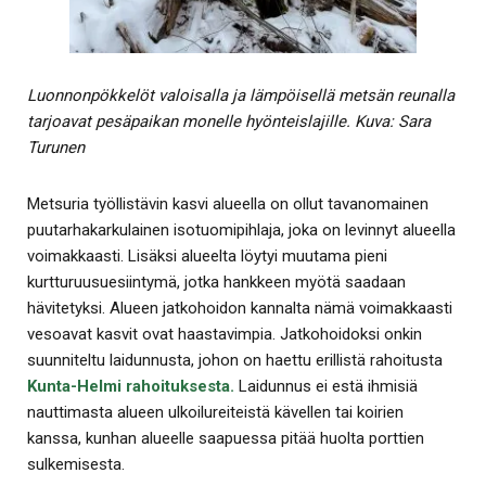
Luonnonpökkelöt valoisalla ja lämpöisellä metsän reunalla
tarjoavat pesäpaikan monelle hyönteislajille. Kuva: Sara
Turunen
Metsuria työllistävin kasvi alueella on ollut tavanomainen
puutarhakarkulainen isotuomipihlaja, joka on levinnyt alueella
voimakkaasti. Lisäksi alueelta löytyi muutama pieni
kurtturuusuesiintymä, jotka hankkeen myötä saadaan
hävitetyksi. Alueen jatkohoidon kannalta nämä voimakkaasti
vesoavat kasvit ovat haastavimpia. Jatkohoidoksi onkin
suunniteltu laidunnusta, johon on haettu erillistä rahoitusta
Kunta-Helmi rahoituksesta.
Laidunnus ei estä ihmisiä
nauttimasta alueen ulkoilureiteistä kävellen tai koirien
kanssa, kunhan alueelle saapuessa pitää huolta porttien
sulkemisesta.