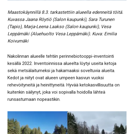
Maastokäynnillä 8.3. tarkastettiin alueella edenneitä töitä.
Kuvassa Jaana Röytiö (Salon kaupunki), Sara Turunen
(Tapio), Marja-Leena Laakso (Salon kaupunki), Vesa
Leppämäki (Aluehuolto Vesa Leppämäki). Kuva: Emilia
Koivumäki
Nakolinnan alueelle tehtiin perinnebiotooppi-inventointi
kesällä 2022. Inventoinnissa alueelta löytyi useita ketoja
sekä metsälaitumeksi ja hakamaaksi soveltuvia alueita.
Kedot ja niityt ovat alueen umpeen kasvun vuoksi
rehevöityneitä ja heinittyneitä. Hyvää ketokasvillisuutta on
kuitenkin säilynyt, joka voi sopivalla hoidolla lähteä
runsastumaan nopeastikin.