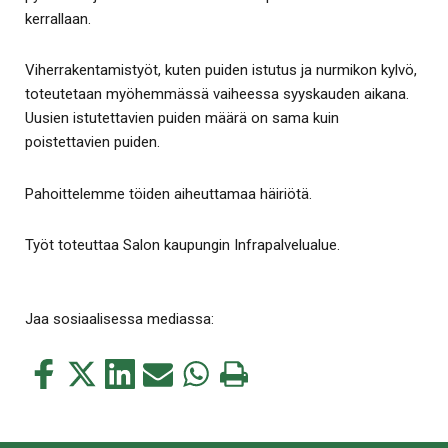
kerrallaan.
Viherrakentamistyöt, kuten puiden istutus ja nurmikon kylvö,
toteutetaan myöhemmässä vaiheessa syyskauden aikana.
Uusien istutettavien puiden määrä on sama kuin
poistettavien puiden.
Pahoittelemme töiden aiheuttamaa häiriötä.
Työt toteuttaa Salon kaupungin Infrapalvelualue.
Jaa sosiaalisessa mediassa:
Jaa
Jaa
Jaa
Jaa
Jaa
Tulosta
tämä
tämä
tämä
tämä
tämä
tämä
Facebookissa
Twitterissä
LinkedIn:ssä
sähköpostitse
WhatsApp:ssa
sivu