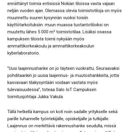
ennättänyt toimia entisissä Nokian tiloissa vasta vajaan
neljän vuoden ajan. Olemassa olevia toimistotiloja on myös
muunnettu suuren kysynnän vuoksi toisiin
käyttötarkoituksiin: muun muassa tuotantotiloiksi on
muutettu lähes 5 000 m² toimistotilaa. Lisäksi osassa
kampuksen tiloista toimii nykyään myös
ammattikorkeakoulu ja ammattikorkeakoulun
kyberlaboratorio.
”Uusi laajennushanke on jo täyteen vuokrattu. Seuraavaksi
pohditaankin jo uusia laajennus- ja muutoshankkeita, jotta
kasvavaan tilakysyntään voidaan vastata myös
tulevaisuudessa”, toteaa Salo IoT Campuksen
toimitusjohtaja Jukka Vakula.
Tällä hetkellä kampus on koti noin sadalle yritykselle sekä
parille tuhannelle työntekijälle, opiskelijalle ja tutkijalle.
Laajennus on merkittävä rakennushanke seudulla, missä