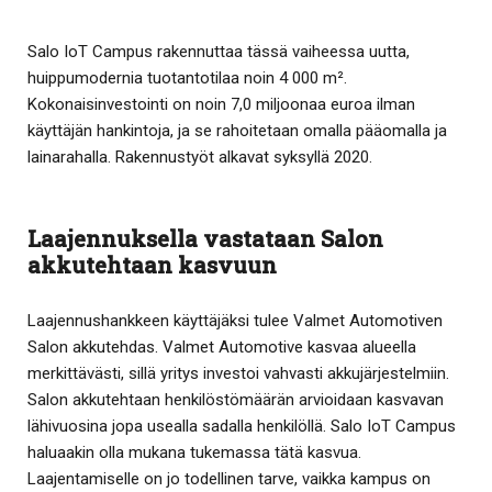
Salo IoT Campus rakennuttaa tässä vaiheessa uutta,
huippumodernia tuotantotilaa noin 4 000 m².
Kokonaisinvestointi on noin 7,0 miljoonaa euroa ilman
käyttäjän hankintoja, ja se rahoitetaan omalla pääomalla ja
lainarahalla. Rakennustyöt alkavat syksyllä 2020.
Laajennuksella vastataan Salon
akkutehtaan kasvuun
Laajennushankkeen käyttäjäksi tulee Valmet Automotiven
Salon akkutehdas. Valmet Automotive kasvaa alueella
merkittävästi, sillä yritys investoi vahvasti akkujärjestelmiin.
Salon akkutehtaan henkilöstömäärän arvioidaan kasvavan
lähivuosina jopa usealla sadalla henkilöllä. Salo IoT Campus
haluaakin olla mukana tukemassa tätä kasvua.
Laajentamiselle on jo todellinen tarve, vaikka kampus on