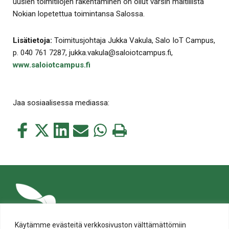
uusien toimitilojen rakentaminen on ollut varsin maltillista
Nokian lopetettua toimintansa Salossa.
Lisätietoja:
Toimitusjohtaja Jukka Vakula, Salo IoT Campus,
p. 040 761 7287, jukka.vakula@saloiotcampus.fi,
www.saloiotcampus.fi
Jaa sosiaalisessa mediassa:
Jaa
Jaa
Jaa
Jaa
Jaa
Tulosta
tämä
tämä
tämä
tämä
tämä
tämä
Facebookissa
Twitterissä
LinkedIn:ssä
sähköpostitse
WhatsApp:ssa
sivu
Käytämme evästeitä verkkosivuston välttämättömiin