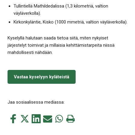
Tullintiellä Mathildedalissa (1,3 kilometriä, valtion
väyläverkolla).
Kirkonkyläntie, Kisko (1000 mmetriä, valtion väyläverkolla).
Kyselyllä halutaan saada tietoa siitä, miten nykyiset
järjestelyt toimivat ja millaisia kehittämistarpeita niissä
mahdollisesti nähdään.
Vastaa kyselyyn kyläteistä
Jaa sosiaalisessa mediassa:
Jaa
Jaa
Jaa
Jaa
Jaa
Tulosta
tämä
tämä
tämä
tämä
tämä
tämä
Facebookissa
Twitterissä
LinkedIn:ssä
sähköpostitse
WhatsApp:ssa
sivu