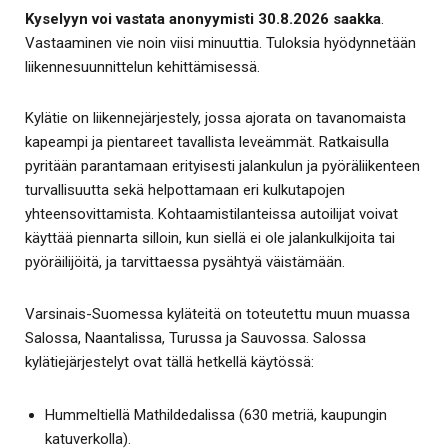
Kyselyyn voi vastata anonyymisti 30.8.2026 saakka
.
Vastaaminen vie noin viisi minuuttia. Tuloksia hyödynnetään
liikennesuunnittelun kehittämisessä.
Kylätie on liikennejärjestely, jossa ajorata on tavanomaista
kapeampi ja pientareet tavallista leveämmät. Ratkaisulla
pyritään parantamaan erityisesti jalankulun ja pyöräliikenteen
turvallisuutta sekä helpottamaan eri kulkutapojen
yhteensovittamista. Kohtaamistilanteissa autoilijat voivat
käyttää piennarta silloin, kun siellä ei ole jalankulkijoita tai
pyöräilijöitä, ja tarvittaessa pysähtyä väistämään.
Varsinais-Suomessa kyläteitä on toteutettu muun muassa
Salossa, Naantalissa, Turussa ja Sauvossa. Salossa
kylätiejärjestelyt ovat tällä hetkellä käytössä:
Hummeltiellä Mathildedalissa (630 metriä, kaupungin
katuverkolla).