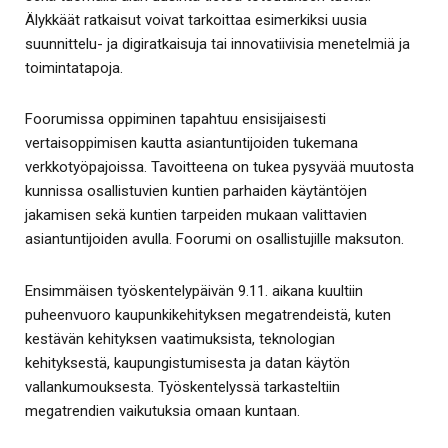
Älykkäät ratkaisut voivat tarkoittaa esimerkiksi uusia
suunnittelu- ja digiratkaisuja tai innovatiivisia menetelmiä ja
toimintatapoja.
Foorumissa oppiminen tapahtuu ensisijaisesti
vertaisoppimisen kautta asiantuntijoiden tukemana
verkkotyöpajoissa. Tavoitteena on tukea pysyvää muutosta
kunnissa osallistuvien kuntien parhaiden käytäntöjen
jakamisen sekä kuntien tarpeiden mukaan valittavien
asiantuntijoiden avulla. Foorumi on osallistujille maksuton.
Ensimmäisen työskentelypäivän 9.11. aikana kuultiin
puheenvuoro kaupunkikehityksen megatrendeistä, kuten
kestävän kehityksen vaatimuksista, teknologian
kehityksestä, kaupungistumisesta ja datan käytön
vallankumouksesta. Työskentelyssä tarkasteltiin
megatrendien vaikutuksia omaan kuntaan.