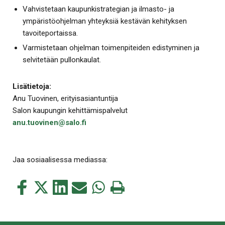
Vahvistetaan kaupunkistrategian ja ilmasto- ja
ympäristöohjelman yhteyksiä kestävän kehityksen
tavoiteportaissa.
Varmistetaan ohjelman toimenpiteiden edistyminen ja
selvitetään pullonkaulat.
Lisätietoja:
Anu Tuovinen, erityisasiantuntija
Salon kaupungin kehittämispalvelut
anu.tuovinen@salo.fi
Jaa sosiaalisessa mediassa:
Jaa
Jaa
Jaa
Jaa
Jaa
Tulosta
tämä
tämä
tämä
tämä
tämä
tämä
Facebookissa
Twitterissä
LinkedIn:ssä
sähköpostitse
WhatsApp:ssa
sivu