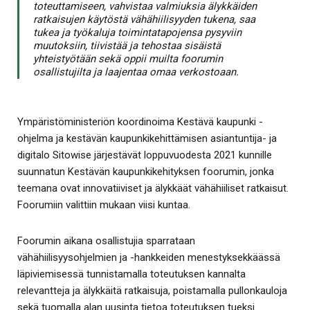
toteuttamiseen, vahvistaa valmiuksia älykkäiden
ratkaisujen käytöstä vähähiilisyyden tukena, saa
tukea ja työkaluja toimintatapojensa pysyviin
muutoksiin, tiivistää ja tehostaa sisäistä
yhteistyötään sekä oppii muilta foorumin
osallistujilta ja laajentaa omaa verkostoaan.
Ympäristöministeriön koordinoima Kestävä kaupunki -
ohjelma ja kestävän kaupunkikehittämisen asiantuntija- ja
digitalo Sitowise järjestävät loppuvuodesta 2021 kunnille
suunnatun Kestävän kaupunkikehityksen foorumin, jonka
teemana ovat innovatiiviset ja älykkäät vähähiiliset ratkaisut.
Foorumiin valittiin mukaan viisi kuntaa.
Foorumin aikana osallistujia sparrataan
vähähiilisyysohjelmien ja -hankkeiden menestyksekkäässä
läpiviemisessä tunnistamalla toteutuksen kannalta
relevantteja ja älykkäitä ratkaisuja, poistamalla pullonkauloja
sekä tuomalla alan uusinta tietoa toteutuksen tueksi.