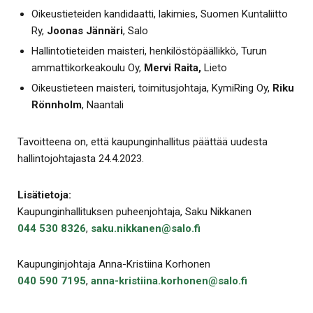
Oikeustieteiden kandidaatti, lakimies, Suomen Kuntaliitto
Ry,
Joonas Jännäri
, Salo
Hallintotieteiden maisteri, henkilöstöpäällikkö, Turun
ammattikorkeakoulu Oy,
Mervi Raita,
Lieto
Oikeustieteen maisteri, toimitusjohtaja, KymiRing Oy,
Riku
Rönnholm
, Naantali
Tavoitteena on, että kaupunginhallitus päättää uudesta
hallintojohtajasta 24.4.2023.
Lisätietoja:
Kaupunginhallituksen puheenjohtaja, Saku Nikkanen
044 530 8326
,
saku.nikkanen@salo.fi
Kaupunginjohtaja Anna-Kristiina Korhonen
040 590 7195
,
anna-kristiina.korhonen@salo.fi