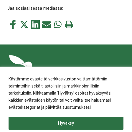
Jaa sosiaalisessa mediassa:
Jaa
Jaa
Jaa
Jaa
Jaa
Tulosta
tämä
tämä
tämä
tämä
tämä
tämä
Facebookissa
Twitterissä
LinkedIn:ssä
sähköpostitse
WhatsApp:ssa
sivu
Käytämme evästeitä verkkosivuston välttämättömiin
toimintoihin sekä tilastollisiin ja markkinoinnillisiin
tarkoituksiin. Klikkaamalla ‘Hyväksy’ osoitat hyväksyväsi
kaikkien evästeiden käytön tai voit valita itse haluamasi
evästekategoriat ja päivittää suostumuksesi.
Tietosuoja
Evästeiden käyttö
Hyväksy
Saavutettavuusseloste