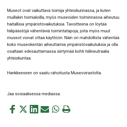
Museot ovat vaikuttava toimija yhteiskunnassa, ja kuten
muillakin toimialoilla, myös museoiden toiminnassa aiheutuu
haitallisia ympäristövaikutuksia. Tavoitteena on löytää
hiilipäästöjä vähentäviä toimintatapoja, joita myös muut
museot voivat ottaa käyttöön. Näin on mahdollista vähentää
koko museokentän aiheuttamia ympäristövaikutuksia ja olla
osaltaan edesauttamassa siirtymää kohti hiilineutraalia
yhteiskuntaa.
Hankkeeseen on saatu rahoitusta Museovirastolta.
Jaa sosiaalisessa mediassa:
Jaa
Jaa
Jaa
Jaa
Jaa
Tulosta
tämä
tämä
tämä
tämä
tämä
tämä
Facebookissa
Twitterissä
LinkedIn:ssä
sähköpostitse
WhatsApp:ssa
sivu