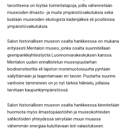
tavoitteena on löytää toimintatapoja, joilla vähennetään
museoiden ilmasto- ja muita ympäristövaikutuksia sekä
lisätään museoiden ekologista kädenjälkeä eli positiivisia
ympäristövaikutuksia.
Salon historiallisen museon osalta hankkeessa on mukana
erityisesti Meritalon museo, jonka osalta suunnitellaan
geenipankkiyhteistyötä Luonnonvarakeskuksen kanssa.
Meritalon uuden ennallistetun museopuutarhan
biodiversiteettiä eli lajiston monimuotoisuutta pyritään
säilyttämään ja laajentamaan eri tavoin. Puutarha suurine
vanhoine tammineen on jo nyt tärkeä hiilinielu, jollaisia
tarvitaan kaupunkiympäristössä.
Salon historiallisen museon osalta hankkeessa kiinnitetään
huomiota myös ilmastopäästöihin ja museokohteiden
sähkötöiden yhteydessä siirrytään muun muassa
vähemmän energiaa kuluttavaan led-valaistukseen.