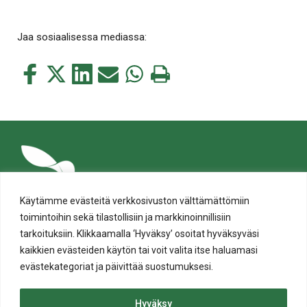
Jaa sosiaalisessa mediassa:
Jaa
Jaa
Jaa
Jaa
Jaa
Tulosta
tämä
tämä
tämä
tämä
tämä
tämä
Facebookissa
Twitterissä
LinkedIn:ssä
sähköpostitse
WhatsApp:ssa
sivu
Käytämme evästeitä verkkosivuston välttämättömiin
toimintoihin sekä tilastollisiin ja markkinoinnillisiin
tarkoituksiin. Klikkaamalla ‘Hyväksy’ osoitat hyväksyväsi
kaikkien evästeiden käytön tai voit valita itse haluamasi
evästekategoriat ja päivittää suostumuksesi.
Tietosuoja
Evästeiden käyttö
Hyväksy