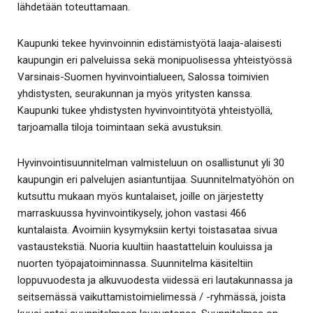
lähdetään toteuttamaan.
Kaupunki tekee hyvinvoinnin edistämistyötä laaja-alaisesti
kaupungin eri palveluissa sekä monipuolisessa yhteistyössä
Varsinais-Suomen hyvinvointialueen, Salossa toimivien
yhdistysten, seurakunnan ja myös yritysten kanssa.
Kaupunki tukee yhdistysten hyvinvointityötä yhteistyöllä,
tarjoamalla tiloja toimintaan sekä avustuksin.
Hyvinvointisuunnitelman valmisteluun on osallistunut yli 30
kaupungin eri palvelujen asiantuntijaa. Suunnitelmatyöhön on
kutsuttu mukaan myös kuntalaiset, joille on järjestetty
marraskuussa hyvinvointikysely, johon vastasi 466
kuntalaista. Avoimiin kysymyksiin kertyi toistasataa sivua
vastaustekstiä. Nuoria kuultiin haastatteluin kouluissa ja
nuorten työpajatoiminnassa. Suunnitelma käsiteltiin
loppuvuodesta ja alkuvuodesta viidessä eri lautakunnassa ja
seitsemässä vaikuttamistoimielimessä / -ryhmässä, joista