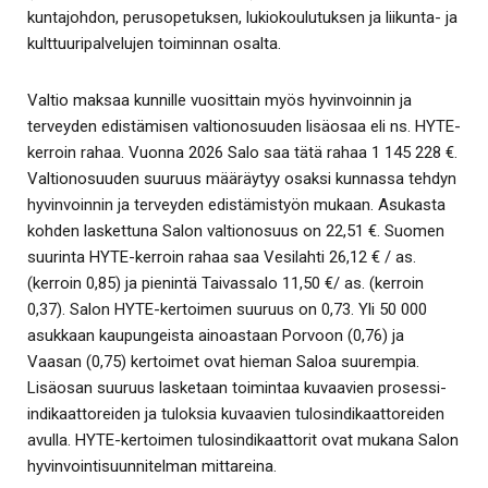
kuntajohdon, perusopetuksen, lukiokoulutuksen ja liikunta- ja
kulttuuripalvelujen toiminnan osalta.
Valtio maksaa kunnille vuosittain myös hyvinvoinnin ja
terveyden edistämisen valtionosuuden lisäosaa eli ns. HYTE-
kerroin rahaa. Vuonna 2026 Salo saa tätä rahaa 1 145 228 €.
Valtionosuuden suuruus määräytyy osaksi kunnassa tehdyn
hyvinvoinnin ja terveyden edistämistyön mukaan. Asukasta
kohden laskettuna Salon valtionosuus on 22,51 €. Suomen
suurinta HYTE-kerroin rahaa saa Vesilahti 26,12 € / as.
(kerroin 0,85) ja pienintä Taivassalo 11,50 €/ as. (kerroin
0,37). Salon HYTE-kertoimen suuruus on 0,73. Yli 50 000
asukkaan kaupungeista ainoastaan Porvoon (0,76) ja
Vaasan (0,75) kertoimet ovat hieman Saloa suurempia.
Lisäosan suuruus lasketaan toimintaa kuvaavien prosessi-
indikaattoreiden ja tuloksia kuvaavien tulosindikaattoreiden
avulla. HYTE-kertoimen tulosindikaattorit ovat mukana Salon
hyvinvointisuunnitelman mittareina.