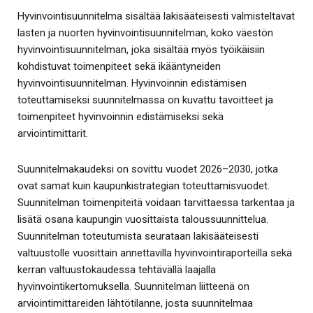
Hyvinvointisuunnitelma sisältää lakisääteisesti valmisteltavat
lasten ja nuorten hyvinvointisuunnitelman, koko väestön
hyvinvointisuunnitelman, joka sisältää myös työikäisiin
kohdistuvat toimenpiteet sekä ikääntyneiden
hyvinvointisuunnitelman. Hyvinvoinnin edistämisen
toteuttamiseksi suunnitelmassa on kuvattu tavoitteet ja
toimenpiteet hyvinvoinnin edistämiseksi sekä
arviointimittarit.
Suunnitelmakaudeksi on sovittu vuodet 2026–2030, jotka
ovat samat kuin kaupunkistrategian toteuttamisvuodet.
Suunnitelman toimenpiteitä voidaan tarvittaessa tarkentaa ja
lisätä osana kaupungin vuosittaista taloussuunnittelua.
Suunnitelman toteutumista seurataan lakisääteisesti
valtuustolle vuosittain annettavilla hyvinvointiraporteilla sekä
kerran valtuustokaudessa tehtävällä laajalla
hyvinvointikertomuksella. Suunnitelman liitteenä on
arviointimittareiden lähtötilanne, josta suunnitelmaa