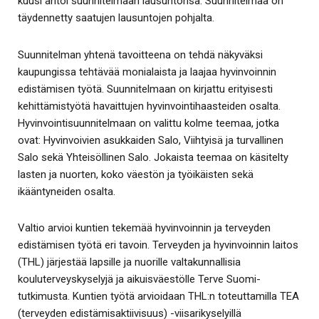
kuusi antoi suunnitelmaan lausuntonsa. Suunnitelmaa on
täydennetty saatujen lausuntojen pohjalta.
Suunnitelman yhtenä tavoitteena on tehdä näkyväksi
kaupungissa tehtävää monialaista ja laajaa hyvinvoinnin
edistämisen työtä. Suunnitelmaan on kirjattu erityisesti
kehittämistyötä havaittujen hyvinvointihaasteiden osalta.
Hyvinvointisuunnitelmaan on valittu kolme teemaa, jotka
ovat: Hyvinvoivien asukkaiden Salo, Viihtyisä ja turvallinen
Salo sekä Yhteisöllinen Salo. Jokaista teemaa on käsitelty
lasten ja nuorten, koko väestön ja työikäisten sekä
ikääntyneiden osalta.
Valtio arvioi kuntien tekemää hyvinvoinnin ja terveyden
edistämisen työtä eri tavoin. Terveyden ja hyvinvoinnin laitos
(THL) järjestää lapsille ja nuorille valtakunnallisia
kouluterveyskyselyjä ja aikuisväestölle Terve Suomi-
tutkimusta. Kuntien työtä arvioidaan THL:n toteuttamilla TEA
(terveyden edistämisaktiivisuus) -viisarikyselyillä