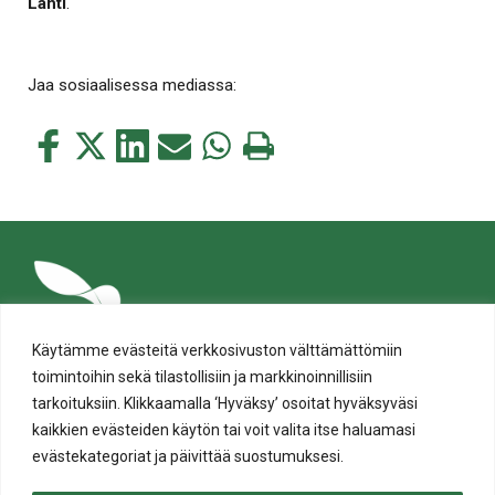
Lahti
.
Jaa sosiaalisessa mediassa:
Jaa
Jaa
Jaa
Jaa
Jaa
Tulosta
tämä
tämä
tämä
tämä
tämä
tämä
Facebookissa
Twitterissä
LinkedIn:ssä
sähköpostitse
WhatsApp:ssa
sivu
Käytämme evästeitä verkkosivuston välttämättömiin
toimintoihin sekä tilastollisiin ja markkinoinnillisiin
tarkoituksiin. Klikkaamalla ‘Hyväksy’ osoitat hyväksyväsi
kaikkien evästeiden käytön tai voit valita itse haluamasi
evästekategoriat ja päivittää suostumuksesi.
Tietosuoja