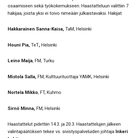
osaamiseen sekä työkokemukseen. Haastatteluun valittiin 7
hakijaa, joista yksi ei toivo nimeään julkaistavaksi. Hakijat:
Hakkarainen Sanna-Kaisa,
TaM, Helsinki
Houni Pia,
TeT
,
Helsinki
Leino Maija
, FM, Turku
Mistola Salla,
FM, Kulttuurituottaja YAMK, Helsinki
Nortela Mikko
, FT, Kuhmo
Sirnö Minna,
FM, Helsinki
Haastattelut pidettiin 14.3. ja 20.3. Haastattelujen jälkeen
valintapäätöksen tekee vs. sivistyspalveluiden johtaja
Inkeri