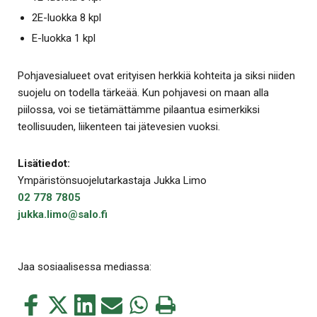
2E-luokka 8 kpl
E-luokka 1 kpl
Pohjavesialueet ovat erityisen herkkiä kohteita ja siksi niiden
suojelu on todella tärkeää. Kun pohjavesi on maan alla
piilossa, voi se tietämättämme pilaantua esimerkiksi
teollisuuden, liikenteen tai jätevesien vuoksi.
Lisätiedot:
Ympäristönsuojelutarkastaja Jukka Limo
02 778 7805
jukka.limo@salo.fi
Jaa sosiaalisessa mediassa:
Jaa
Jaa
Jaa
Jaa
Jaa
Tulosta