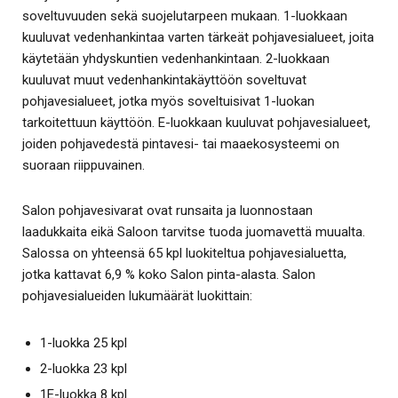
soveltuvuuden sekä suojelutarpeen mukaan. 1-luokkaan
kuuluvat vedenhankintaa varten tärkeät pohjavesialueet, joita
käytetään yhdyskuntien vedenhankintaan. 2-luokkaan
kuuluvat muut vedenhankintakäyttöön soveltuvat
pohjavesialueet, jotka myös soveltuisivat 1-luokan
tarkoitettuun käyttöön. E-luokkaan kuuluvat pohjavesialueet,
joiden pohjavedestä pintavesi- tai maaekosysteemi on
suoraan riippuvainen.
Salon pohjavesivarat ovat runsaita ja luonnostaan
laadukkaita eikä Saloon tarvitse tuoda juomavettä muualta.
Salossa on yhteensä 65 kpl luokiteltua pohjavesialuetta,
jotka kattavat 6,9 % koko Salon pinta-alasta. Salon
pohjavesialueiden lukumäärät luokittain:
1-luokka 25 kpl
2-luokka 23 kpl
1E-luokka 8 kpl