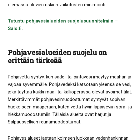
olemassa olevien riskien vaikutusten minimointi.
Tutustu pohjavesialueiden suojelusuunnitelmiin –
Salo.fi.
Pohjavesialueiden suojelu on
erittäin tärkeää
Pohjavettä syntyy, kun sade- tai pintavesi imeytyy maahan ja
vajoaa syvemmälle. Pohjavedeksi katsotaan yleensä se vesi,
joka täyttää kaikki maa- tai kallioperässä olevat avoimet tilat.
Merkittävimmät pohjavesimuodostumat syntyvät sopivan
huokoiseen maaperään, kuten vettä hyvin läpäiseviin sora- ja
hiekkamuodostumiin. Tällaisia alueita ovat harjut ja
Salpausselkien reunamuodostumat.
Pohjavesialueet jaetaan kolmeen luokkaan vedenhankinnan