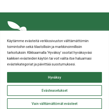
tämä
tämä
tämä
tämä
tämä
tämä
Facebookissa
Twitterissä
LinkedIn:ssä
sähköpostitse
WhatsApp:ssa
sivu
Käytämme evästeitä verkkosivuston välttämättömiin
toimintoihin sekä tilastollisiin ja markkinoinnillisiin
tarkoituksiin. Klikkaamalla ‘Hyväksy’ osoitat hyväksyväsi
kaikkien evästeiden käytön tai voit valita itse haluamasi
evästekategoriat ja päivittää suostumuksesi.
Tietosuoja
Evästeiden käyttö
Hyväksy
Saavutettavuusseloste
Evästeasetukset
ylös
© Salon kaupunki 2020 • All rights reserved.
Takaisin
Website crafted by
Evermade
.
Vain välttämättömät evästeet