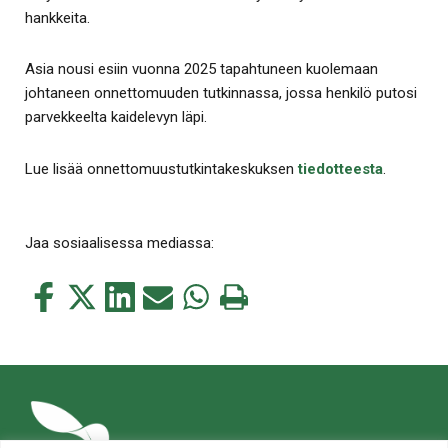
hankkeita.
Asia nousi esiin vuonna 2025 tapahtuneen kuolemaan
johtaneen onnettomuuden tutkinnassa, jossa henkilö putosi
parvekkeelta kaidelevyn läpi.
Lue lisää onnettomuustutkintakeskuksen
tiedotteesta
.
Jaa sosiaalisessa mediassa:
Jaa
Jaa
Jaa
Jaa
Jaa
Tulosta
tämä
tämä
tämä
tämä
tämä
tämä
Facebookissa
Twitterissä
LinkedIn:ssä
sähköpostitse
WhatsApp:ssa
sivu