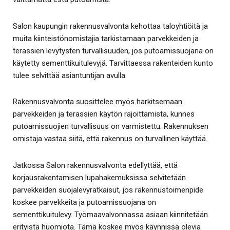
Salon kaupungin rakennusvalvonta kehottaa taloyhtiöitä ja
muita kiinteistönomistajia tarkistamaan parvekkeiden ja
terassien levytysten turvallisuuden, jos putoamissuojana on
käytetty sementtikuitulevyjä. Tarvittaessa rakenteiden kunto
tulee selvittää asiantuntijan avulla.
Rakennusvalvonta suosittelee myös harkitsemaan
parvekkeiden ja terassien käytön rajoittamista, kunnes
putoamissuojien turvallisuus on varmistettu. Rakennuksen
omistaja vastaa siitä, että rakennus on turvallinen käyttää.
Jatkossa Salon rakennusvalvonta edellyttää, että
korjausrakentamisen lupahakemuksissa selvitetään
parvekkeiden suojalevyratkaisut, jos rakennustoimenpide
koskee parvekkeita ja putoamissuojana on
sementtikuitulevy. Työmaavalvonnassa asiaan kiinnitetään
erityistä huomiota. Tämä koskee myös käynnissä olevia