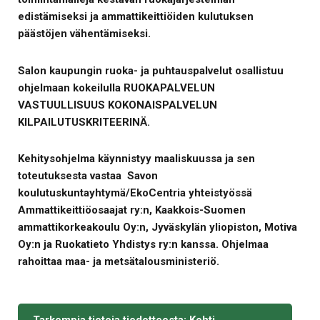
edistämiseksi ja ammattikeittiöiden kulutuksen
päästöjen vähentämiseksi.
Salon kaupungin ruoka- ja puhtauspalvelut osallistuu
ohjelmaan kokeilulla RUOKAPALVELUN
VASTUULLISUUS KOKONAISPALVELUN
KILPAILUTUSKRITEERINÄ.
Kehitysohjelma käynnistyy maaliskuussa ja sen
toteutuksesta vastaa
Savon
koulutuskuntayhtymä/EkoCentria yhteistyössä
Ammattikeittiöosaajat ry:n, Kaakkois-Suomen
ammattikorkeakoulu Oy:n, Jyväskylän yliopiston, Motiva
Oy:n ja Ruokatieto Yhdistys ry:n kanssa. Ohjelmaa
rahoittaa maa- ja metsätalousministeriö.
Tarkempia tietoja tiedotteesta: Kohti