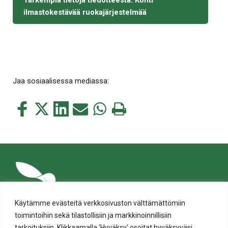
ilmastokestävää ruokajärjestelmää
Jaa sosiaalisessa mediassa:
Jaa
Jaa
Jaa
Jaa
Jaa
Tulosta
tämä
tämä
tämä
tämä
tämä
tämä
Facebookissa
Twitterissä
LinkedIn:ssä
sähköpostitse
WhatsApp:ssa
sivu
Käytämme evästeitä verkkosivuston välttämättömiin
toimintoihin sekä tilastollisiin ja markkinoinnillisiin
tarkoituksiin. Klikkaamalla ‘Hyväksy’ osoitat hyväksyväsi