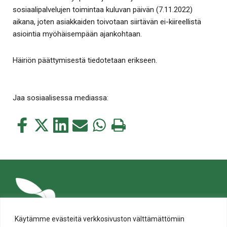
sosiaalipalvelujen toimintaa kuluvan päivän (7.11.2022)
aikana, joten asiakkaiden toivotaan siirtävän ei-kiireellistä
asiointia myöhäisempään ajankohtaan.
Häiriön päättymisestä tiedotetaan erikseen.
Jaa sosiaalisessa mediassa:
Jaa
Jaa
Jaa
Jaa
Jaa
Tulosta
tämä
tämä
tämä
tämä
tämä
tämä
Facebookissa
Twitterissä
LinkedIn:ssä
sähköpostitse
WhatsApp:ssa
sivu
Käytämme evästeitä verkkosivuston välttämättömiin