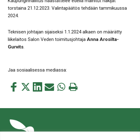
Kaupunginhallitus haastattelee edellä mainitut hakijat
torstaina 21.12.2023. Valintapäätös tehdään tammikuussa
2024.
Teknisen johtajan sijaiseksi 1.1.2024 alkaen on määrätty
liikelaitos Salon Veden toimitusjohtaja
Anna Arosilta-
Gurvits
.
Jaa sosiaalisessa mediassa:
Jaa
Jaa
Jaa
Jaa
Jaa
Tulosta
tämä
tämä
tämä
tämä
tämä
tämä
Facebookissa
Twitterissä
LinkedIn:ssä
sähköpostitse
WhatsApp:ssa
sivu