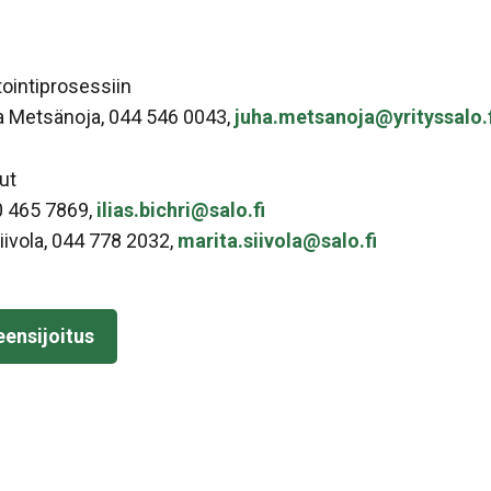
tointiprosessiin
ha Metsänoja, 044 546 0043,
juha.metsanoja@yrityssalo.f
ut
50 465 7869,
ilias.bichri@salo.fi
iivola, 044 778 2032,
marita.siivola@salo.fi
eensijoitus