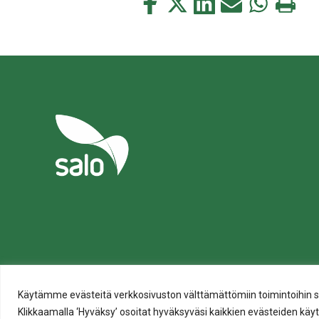
Jaa
Jaa
Jaa
Jaa
Jaa
Tulosta
tämä
tämä
tämä
tämä
tämä
tämä
Facebookissa
Twitterissä
LinkedIn:ssä
sähköpostitse
WhatsApp:s
sivu
Tietosuoja
Evästeiden käyttö
Käytämme evästeitä verkkosivuston välttämättömiin toimintoihin sekä t
Saavutettavuusseloste
Klikkaamalla ‘Hyväksy’ osoitat hyväksyväsi kaikkien evästeiden käytö