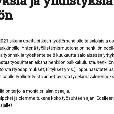
ksiä ja yhdistyksiä
ön
21 aikana useita pitkään työttömänä olleita salolaisia osa
kkinoille. Yhtenä työllistämismuotona on henkilön edell
sa työnhakija työskentelee 8 kuukautta salolaisessa yrit
taa työsuhteen aikana henkilön palkkakuluista, henkilön 
istä (työsopimukset, tilitykset yms.), loppuhaastattelus
 osalle työllistetyistä annettavasta työelämävalmennuks
on tarjolla monia eri alan osaajia.
lpoksi ja olemme tukena koko työsuhteen ajan. Edelleens
ajalle!