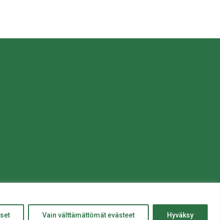
© Salon kaupunki 2020 • All rights reserved.
Website crafted by
Evermade
.
ylös
set
Vain välttämättömät evästeet
Hyväksy