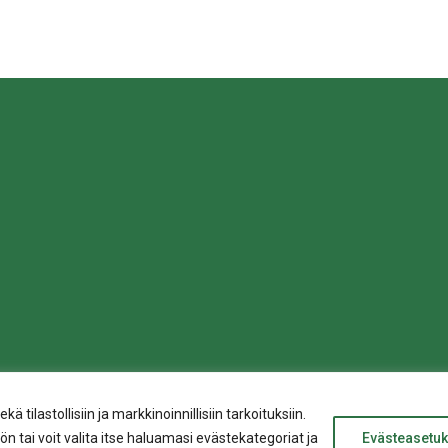
sa
ilastollisiin ja markkinoinnillisiin tarkoituksiin.
n tai voit valita itse haluamasi evästekategoriat ja
Evästeasetuk