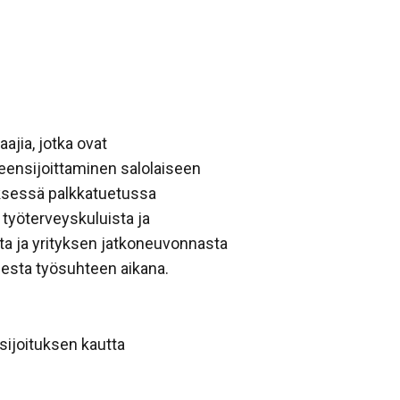
ajia, jotka ovat
eensijoittaminen salolaiseen
yksessä palkkatuetussa
työterveyskuluista ja
ta ja yrityksen jatkoneuvonnasta
esta työsuhteen aikana.
ijoituksen kautta