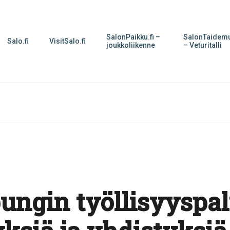
SalonPaikku.fi –
SalonTaidemu
Salo.fi
VisitSalo.fi
joukkoliikenne
– Veturitalli
ungin työllisyyspal