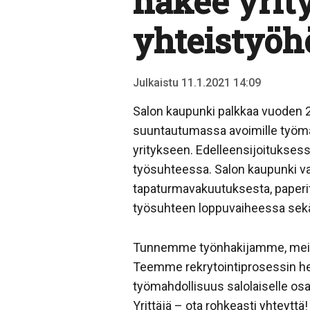
hakee yrity
yhteistyöh
Julkaistu 11.1.2021 14:09
Salon kaupunki palkkaa vuoden 20
suuntautumassa avoimille työmar
yritykseen. Edelleensijoitukses
työsuhteessa. Salon kaupunki vas
tapaturmavakuutuksesta, paperitö
työsuhteen loppuvaiheessa sekä
Tunnemme työnhakijamme, meillä 
Teemme rekrytointiprosessin he
työmahdollisuus salolaiselle osa
Yrittäjä – ota rohkeasti yhteyttä!