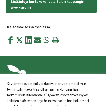
Lisätietoja kuntakokeilusta Salon kaupungin
www-sivuilla
Jaa sosiaalisessa mediassa:
Jaa
Jaa
Jaa
Jaa
Jaa
Tulosta
tämä
tämä
tämä
tämä
tämä
tämä
Facebookissa
Twitterissä
LinkedIn:ssä
sähköpostitse
WhatsApp:ssa
sivu
Käytämme evästeitä verkkosivuston välttämättömiin
toimintoihin sekä tilastollisiin ja markkinoinnillisiin
tarkoituksiin. Klikkaamalla ‘Hyväksy’ osoitat hyväksyväsi
kaikkien evästeiden käytön tai voit valita itse haluamasi