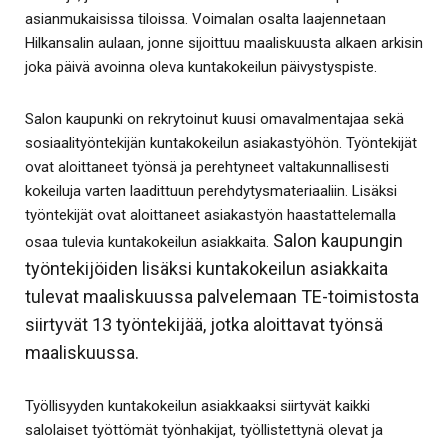
asianmukaisissa tiloissa. Voimalan osalta laajennetaan
Hilkansalin aulaan, jonne sijoittuu maaliskuusta alkaen arkisin
joka päivä avoinna oleva kuntakokeilun päivystyspiste.
Salon kaupunki on rekrytoinut kuusi omavalmentajaa sekä
sosiaalityöntekijän kuntakokeilun asiakastyöhön. Työntekijät
ovat aloittaneet työnsä ja perehtyneet valtakunnallisesti
kokeiluja varten laadittuun perehdytysmateriaaliin. Lisäksi
työntekijät ovat aloittaneet asiakastyön haastattelemalla
Salon kaupungin
osaa tulevia kuntakokeilun asiakkaita.
työntekijöiden lisäksi kuntakokeilun asiakkaita
tulevat maaliskuussa palvelemaan TE-toimistosta
siirtyvät 13 työntekijää, jotka aloittavat työnsä
maaliskuussa.
Työllisyyden kuntakokeilun asiakkaaksi siirtyvät kaikki
salolaiset työttömät työnhakijat, työllistettynä olevat ja