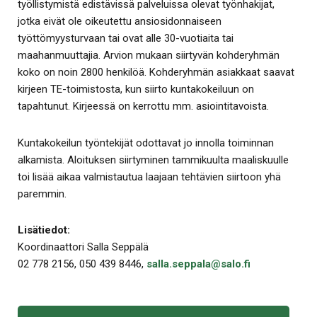
työllistymistä edistävissä palveluissa olevat työnhakijat,
jotka eivät ole oikeutettu ansiosidonnaiseen
työttömyysturvaan tai ovat alle 30-vuotiaita tai
maahanmuuttajia. Arvion mukaan siirtyvän kohderyhmän
koko on noin 2800 henkilöä. Kohderyhmän asiakkaat saavat
kirjeen TE-toimistosta, kun siirto kuntakokeiluun on
tapahtunut. Kirjeessä on kerrottu mm. asiointitavoista.
Kuntakokeilun työntekijät odottavat jo innolla toiminnan
alkamista. Aloituksen siirtyminen tammikuulta maaliskuulle
toi lisää aikaa valmistautua laajaan tehtävien siirtoon yhä
paremmin.
Lisätiedot:
Koordinaattori Salla Seppälä
02 778 2156, 050 439 8446,
salla.seppala@salo.fi