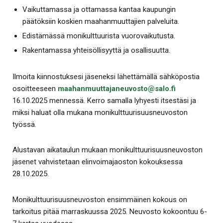
Vaikuttamassa ja ottamassa kantaa kaupungin
päätöksiin koskien maahanmuuttajien palveluita.
Edistämässä monikulttuurista vuorovaikutusta.
Rakentamassa yhteisöllisyyttä ja osallisuutta.
Ilmoita kiinnostuksesi jäseneksi lähettämällä sähköpostia
osoitteeseen
maahanmuuttajaneuvosto@salo.fi
16.10.2025 mennessä. Kerro samalla lyhyesti itsestäsi ja
miksi haluat olla mukana monikulttuurisuusneuvoston
työssä.
Alustavan aikataulun mukaan monikulttuurisuusneuvoston
jäsenet vahvistetaan elinvoimajaoston kokouksessa
28.10.2025.
Monikulttuurisuusneuvoston ensimmäinen kokous on
tarkoitus pitää marraskuussa 2025. Neuvosto kokoontuu 6-