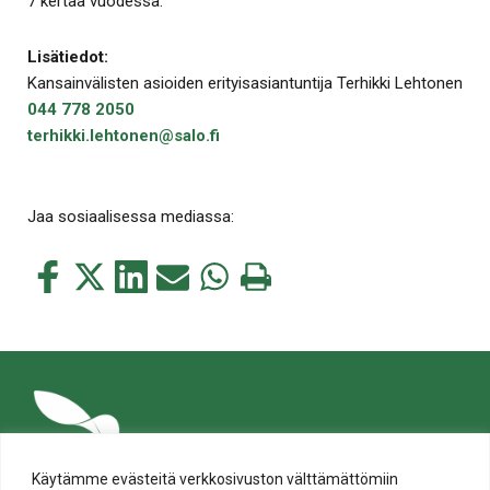
7 kertaa vuodessa.
Lisätiedot:
Kansainvälisten asioiden erityisasiantuntija Terhikki Lehtonen
044 778 2050
terhikki.lehtonen@salo.fi
Jaa sosiaalisessa mediassa:
Jaa
Jaa
Jaa
Jaa
Jaa
Tulosta
tämä
tämä
tämä
tämä
tämä
tämä
Facebookissa
Twitterissä
LinkedIn:ssä
sähköpostitse
WhatsApp:ssa
sivu
Käytämme evästeitä verkkosivuston välttämättömiin