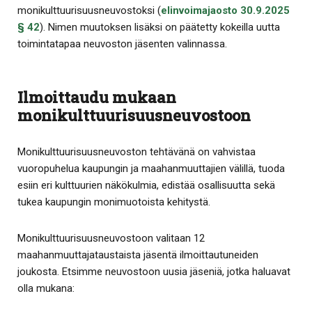
monikulttuurisuusneuvostoksi (
elinvoimajaosto 30.9.2025
§ 42
). Nimen muutoksen lisäksi on päätetty kokeilla uutta
toimintatapaa neuvoston jäsenten valinnassa.
Ilmoittaudu mukaan
monikulttuurisuusneuvostoon
Monikulttuurisuusneuvoston tehtävänä on vahvistaa
vuoropuhelua kaupungin ja maahanmuuttajien välillä, tuoda
esiin eri kulttuurien näkökulmia, edistää osallisuutta sekä
tukea kaupungin monimuotoista kehitystä.
Monikulttuurisuusneuvostoon valitaan 12
maahanmuuttajataustaista jäsentä ilmoittautuneiden
joukosta. Etsimme neuvostoon uusia jäseniä, jotka haluavat
olla mukana: