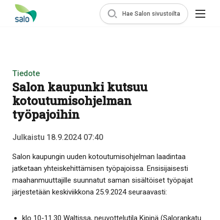
Hae Salon sivustoilta
Tiedote
Salon kaupunki kutsuu
kotoutumisohjelman
työpajoihin
Julkaistu 18.9.2024 07:40
Salon kaupungin uuden kotoutumisohjelman laadintaa
jatketaan yhteiskehittämisen työpajoissa. Ensisijaisesti
maahanmuuttajille suunnatut saman sisältöiset työpajat
järjestetään keskiviikkona 25.9.2024 seuraavasti:
klo 10-11.30 Waltissa, neuvottelutila Kipinä (Salorankatu