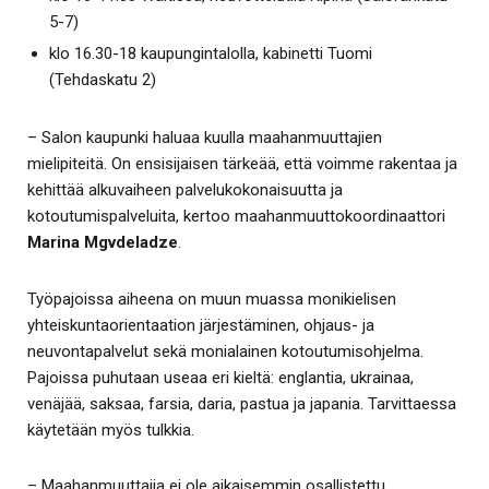
5-7)
klo 16.30-18 kaupungintalolla, kabinetti Tuomi
(Tehdaskatu 2)
– Salon kaupunki haluaa kuulla maahanmuuttajien
mielipiteitä. On ensisijaisen tärkeää, että voimme rakentaa ja
kehittää alkuvaiheen palvelukokonaisuutta ja
kotoutumispalveluita, kertoo maahanmuuttokoordinaattori
Marina Mgvdeladze
.
Työpajoissa aiheena on muun muassa monikielisen
yhteiskuntaorientaation järjestäminen, ohjaus- ja
neuvontapalvelut sekä monialainen kotoutumisohjelma.
Pajoissa puhutaan useaa eri kieltä: englantia, ukrainaa,
venäjää, saksaa, farsia, daria, pastua ja japania. Tarvittaessa
käytetään myös tulkkia.
– Maahanmuuttajia ei ole aikaisemmin osallistettu