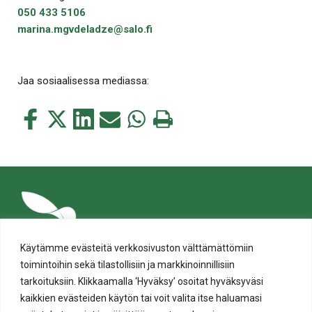
050 433 5106
marina.mgvdeladze@salo.fi
Jaa sosiaalisessa mediassa:
Jaa
Jaa
Jaa
Jaa
Jaa
Tulosta
tämä
tämä
tämä
tämä
tämä
tämä
Facebookissa
Twitterissä
LinkedIn:ssä
sähköpostitse
WhatsApp:ssa
sivu
Käytämme evästeitä verkkosivuston välttämättömiin
toimintoihin sekä tilastollisiin ja markkinoinnillisiin
tarkoituksiin. Klikkaamalla ‘Hyväksy’ osoitat hyväksyväsi
kaikkien evästeiden käytön tai voit valita itse haluamasi