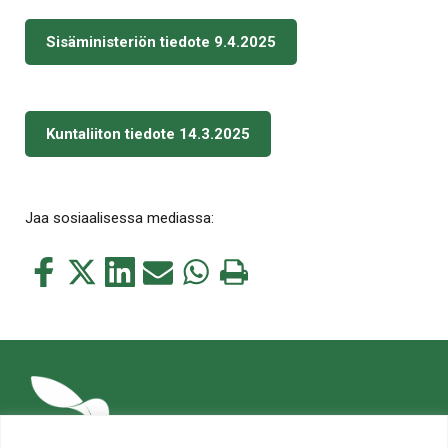
Sisäministeriön tiedote 9.4.2025
Kuntaliiton tiedote 14.3.2025
Jaa sosiaalisessa mediassa:
Jaa
Jaa
Jaa
Jaa
Jaa
Tulosta
tämä
tämä
tämä
tämä
tämä
tämä
Facebookissa
Twitterissä
LinkedIn:ssä
sähköpostitse
WhatsApp:ssa
sivu